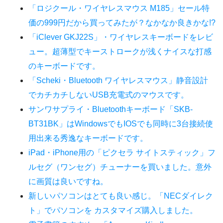
「ロジクール・ワイヤレスマウス M185」セール特
価の999円だから買ってみたが？なかなか良きかな!?
「iClever GKJ22S」・ワイヤレスキーボードをレビ
ュー。超薄型でキーストロークが浅くナイスな打感
のキーボードです。
「Scheki・Bluetooth ワイヤレスマウス」静音設計
でカチカチしないUSB充電式のマウスです。
サンワサプライ・Bluetoothキーボード「SKB-
BT31BK」はWindowsでもIOSでも同時に3台接続使
用出来る秀逸なキーボードです。
iPad・iPhone用の「ピクセラ サイトスティック」フ
ルセグ（ワンセグ）チューナーを買いました。意外
に画質は良いですね。
新しいパソコンはとても良い感じ。「NECダイレク
ト」でパソコンを カスタマイズ購入しました。