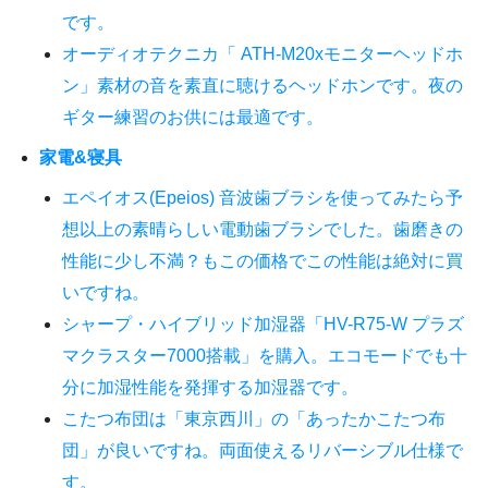
です。
オーディオテクニカ「 ATH-M20xモニターヘッドホ
ン」素材の音を素直に聴けるヘッドホンです。夜の
ギター練習のお供には最適です。
家電&寝具
エペイオス(Epeios) 音波歯ブラシを使ってみたら予
想以上の素晴らしい電動歯ブラシでした。歯磨きの
性能に少し不満？もこの価格でこの性能は絶対に買
いですね。
シャープ・ハイブリッド加湿器「HV-R75-W プラズ
マクラスター7000搭載」を購入。エコモードでも十
分に加湿性能を発揮する加湿器です。
こたつ布団は「東京西川」の「あったかこたつ布
団」が良いですね。両面使えるリバーシブル仕様で
す。