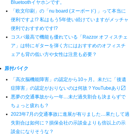
Bluetoothイヤホンです。
「欧文印刷」の「nu board (ヌーボード) 」って本当に
便利ですよ!? 私はもう5年使い続けていますがメッチャ
便利でおすすめです!?
コスパ最高で機能も優れている「Razzor オフィスチェ
ア」は特にギターを弾く方にはおすすめのオフィスチ
ェアも背の低い方や女性は注意も必要？
原付バイク
「高次脳機能障害」の認定から10ヶ月。未だに「後遺
症障害」の認定がおりないのは何故？YouTubeあり〼
悪夢の交通事故から一年…未だ過失割合も決まらずで
ちょっと疲れも？
2023年7月の交通事故に進展が有りました…果たして過
失割合は如何に？損保会社の示談金よりも倍以上の示
談金になりそうな？