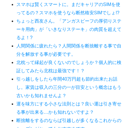
スマホは賢くスマートに。まだキャリアのSIMを使
ってるの？スマホを使うなら断然格安SIMでしょ!?
ちょっと西友さん。「アンガスビーフの厚切りステ
ーキ用肉」が「いきなりステーキ」の肉質を超えて
るよ！?
人間関係に疲れたら？人間関係を断捨離する事で自
分を解放する事が必要です。
北枕って縁起が良くないのでしょうか？個人的に検
証してみたら北枕は最強です！？
引っ越しをしたら年間40万円超も節約出来たお話
し。家賃は収入の三分の一が目安という概念はもう
古いかも知れませんよ？
運を味方にする小さな法則とは？良い運は引き寄せ
る事が出来る…かも知れないですよ？
断捨離をするのならば引越しが多くなるこれからの