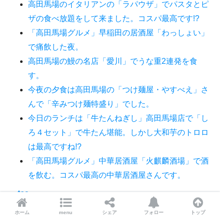
高田馬場のイタリアンの「ラパウザ」でパスタとピ
ザの食べ放題をして来ました。コスパ最高です!?
「高田馬場グルメ」早稲田の居酒屋「わっしょい」
で痛飲した夜。
高田馬場の鰻の名店「愛川」でうな重2連発を食
す。
今夜の夕食は高田馬場の「つけ麺屋・やすべえ」さ
んで「辛みつけ麺特盛り」でした。
今日のランチは「牛たんねぎし」高田馬場店で「し
ろ４セット」で牛たん堪能。しかし大和芋のトロロ
は最高ですね!?
「高田馬場グルメ」中華居酒屋「火麒麟酒場」で酒
を飲む。コスパ最高の中華居酒屋さんです。
tea
美味しい緑茶でリラックスタイムを…日本茶は日本
ホーム
menu
シェア
フォロー
トップ