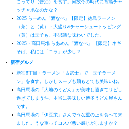
こってり（醤油）を食す。何故今の時代に背脂チャ
ッチャ系なのかな？
2025 らーめん「渡なべ」【限定】徳島ラーメン
（茶）と（黄）・大盛り&チャーシュートッピング
（黄）は玉子も。不思議な味わいでした。
2025・高田馬場 らあめん「渡なべ」 【限定】ネギ
そば。私には「ニラ」が少し？
新宿グルメ
新宿6丁目・ラーメン「古武士」で「玉子ラーメ
ン」を食す。しかしスープも麺もとても美味いね。
高田馬場の「大地のうどん」が美味し過ぎてリピし
過ぎてしまう件。本当に美味しい博多うどん屋さん
です。
高田馬場の「伊豆栄」さんでうな重の上を食べて来
ました。うな重ってコスパ悪い感じがしますか？