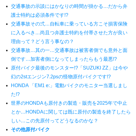
交通事故の示談にはかなりの時間が掛かる…だから弁
護士特約は必須条件です!?
交通事故その弍…自転車に乗っている方こそ損害保険
に入るべき…尚且つ弁護士特約を付帯させた方が良い
理由って？どう言う事なの？
交通事故…其の一…交通事故は被害者側でも意外と面
倒です…加害者側になってしまったらもう最悪!?
原付バイク最後のモンスター!?「SUZUKI ZZ」は今や
幻の2stエンジン7.2psの怪物原付バイクです!?
HONDA 「EM1 e:」電動バイクのモニター当選しまし
た!?
世界のHONDAも原付きの製造・販売を2025年で中止
とか…HONDAに関しては既に原付の製造を終了したら
しい…この先原付ってどうなるのかな？
その他原付バイク