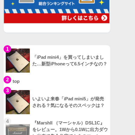
1
「iPad mini4」を買ってしまいまし
た…新型iPhoneって6.5インチなの？
2
top
3
いよいよ来春「iPad mini5」が発売
される？気になるそのスペックは？
4
『Marshll （マーシャル）DSL1C』
をレビュー。1Wから0.1Wに出力ダウ