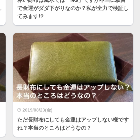
。
赤い財布は風水では「NG」ですが本当に駄目
れ
で金運がダダ下がりなのか？私が全力で検証し
てみます!?
2019/08/23(金)
＋
ただ長財布にしても金運はアップしない様です
ね？本当のところはどうなの？