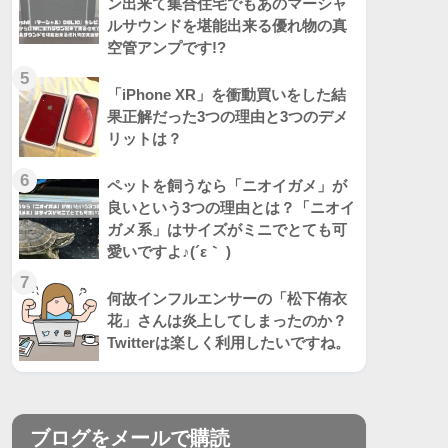
ン出来て集合住宅でもあのマーシャ
ルサウンドを堪能出来る優れ物の真
空管アンプです!?
5
「iPhone XR」を衝動買いをした結
果正解だった3つの理由と3つのデメ
リットは？
6
ペットを飼うなら「ニオイガメ」が
良いという3つの理由とは？「ニオイ
ガメ系」はサイズがミニでとても可
愛いですよ♪(´ε｀ )
7
何故インフルエンサーの「松下侑衣
花」さんは炎上してしまったのか？
Twitterは楽しく利用したいですね。
ブログをメールで購読