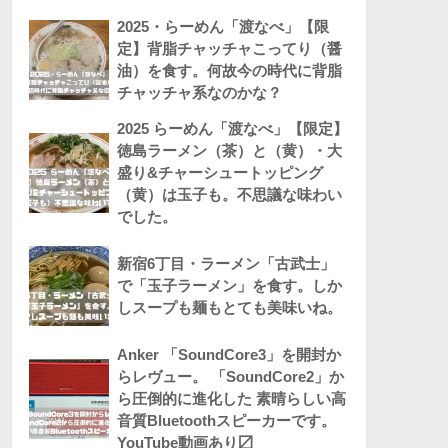
2025・らーめん「渡なべ」【限
定】背脂チャッチャこってり（醤
油）を食す。何故今の時代に背脂
チャッチャ系なのかな？
2025 らーめん「渡なべ」【限定】
徳島ラーメン（茶）と（黄）・大
盛り&チャーシュートッピング
（黄）は玉子も。不思議な味わい
でした。
新宿6丁目・ラーメン「古武士」
で「玉子ラーメン」を食す。しか
しスープも麺もとても美味いね。
Anker 「SoundCore3」を開封か
らレヴュー。 「SoundCore2」か
ら圧倒的に進化した 素晴らしい高
音質Bluetoothスピーカーです。
YouTube動画あり〼