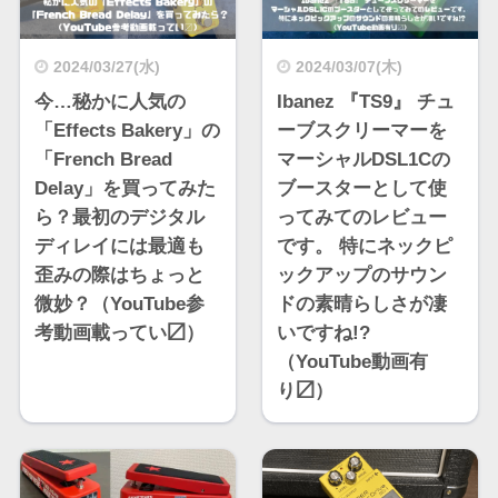
2024/03/27(水)
2024/03/07(木)
今…秘かに人気の
Ibanez 『TS9』 チュ
「Effects Bakery」の
ーブスクリーマーを
「French Bread
マーシャルDSL1Cの
Delay」を買ってみた
ブースターとして使
ら？最初のデジタル
ってみてのレビュー
ディレイには最適も
です。 特にネックピ
歪みの際はちょっと
ックアップのサウン
微妙？（YouTube参
ドの素晴らしさが凄
考動画載ってい〼）
いですね!?
（YouTube動画有
り〼）