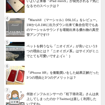
いよいよ来春「iPad mini5」が発売される？気に
なるそのスペックは？
4
『Marshll （マーシャル）DSL1C』をレビュー。
1Wから0.1Wに出力ダウン出来て集合住宅でもあ
のマーシャルサウンドを堪能出来る優れ物の真空
管アンプです!?
5
ペットを飼うなら「ニオイガメ」が良いという3
つの理由とは？「ニオイガメ系」はサイズがミニ
でとても可愛いですよ♪(´ε｀ )
6
「iPhone XR」を衝動買いをした結果正解だった
3つの理由と3つのデメリットは？
7
何故インフルエンサーの「松下侑衣花」さんは炎
上してしまったのか？Twitterは楽しく利用した
いですね。