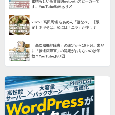
素晴らしい高音質Bluetoothスピーカーで
す。YouTube動画あり〼
2025・高田馬場 らあめん「渡なべ」 【限
定】ネギそば。私には「ニラ」が少し？
「高次脳機能障害」の認定から10ヶ月。未だ
に「後遺症障害」の認定がおりないのは何
故？YouTubeあり〼