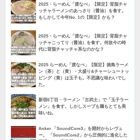
2025・らーめん「渡なべ」【限定】背脂チャ
ッチャラーメンのあっさり（醤油）を食す。
もしかして今年No. 1の【限定】かも？
2025・らーめん「渡なべ」【限定】背脂チャ
ッチャこってり（醤油）を食す。何故今の時
代に背脂チャッチャ系なのかな？
2025 らーめん「渡なべ」【限定】徳島ラーメ
ン（茶）と（黄）・大盛り&チャーシュートッ
ピング（黄）は玉子も。不思議な味わいでし
た。
新宿6丁目・ラーメン「古武士」で「玉子ラー
メン」を食す。しかしスープも麺もとても美
味いね。
Anker 「SoundCore3」を開封からレヴュ
ー。 「SoundCore2」から圧倒的に進化した