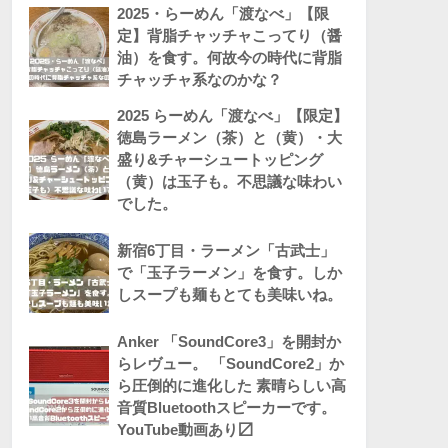
2025・らーめん「渡なべ」【限
定】背脂チャッチャこってり（醤
油）を食す。何故今の時代に背脂
チャッチャ系なのかな？
2025 らーめん「渡なべ」【限定】
徳島ラーメン（茶）と（黄）・大
盛り&チャーシュートッピング
（黄）は玉子も。不思議な味わい
でした。
新宿6丁目・ラーメン「古武士」
で「玉子ラーメン」を食す。しか
しスープも麺もとても美味いね。
Anker 「SoundCore3」を開封か
らレヴュー。 「SoundCore2」か
ら圧倒的に進化した 素晴らしい高
音質Bluetoothスピーカーです。
YouTube動画あり〼