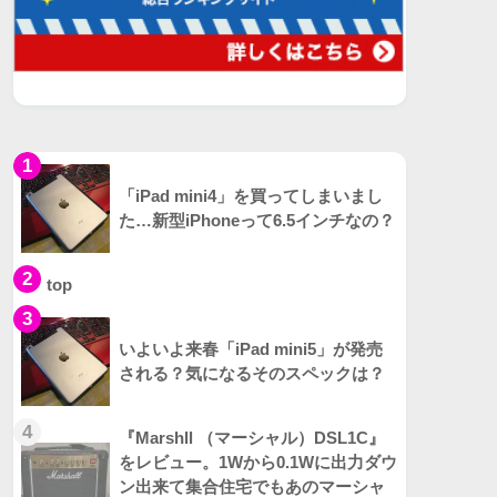
1
「iPad mini4」を買ってしまいまし
た…新型iPhoneって6.5インチなの？
2
top
3
いよいよ来春「iPad mini5」が発売
される？気になるそのスペックは？
4
『Marshll （マーシャル）DSL1C』
をレビュー。1Wから0.1Wに出力ダウ
ン出来て集合住宅でもあのマーシャ