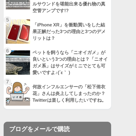
ルサウンドを堪能出来る優れ物の真
空管アンプです!?
5
「iPhone XR」を衝動買いをした結
果正解だった3つの理由と3つのデメ
リットは？
6
ペットを飼うなら「ニオイガメ」が
良いという3つの理由とは？「ニオイ
ガメ系」はサイズがミニでとても可
愛いですよ♪(´ε｀ )
7
何故インフルエンサーの「松下侑衣
花」さんは炎上してしまったのか？
Twitterは楽しく利用したいですね。
ブログをメールで購読