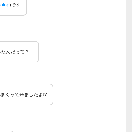
olog
)です
行ったんだって？
まくって来ましたよ!?