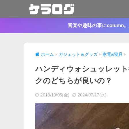
音楽や趣味の事にcolum
ホーム
ガジェット＆グッズ
家電&寝具
ハンディウォシュッレット
クのどちらが良いの？
2018/10/05(金)
2024/07/17(水)