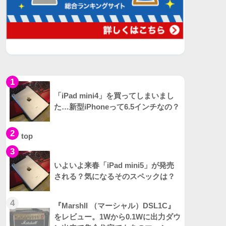
1
「iPad mini4」を買ってしまいまし
た…新型iPhoneって6.5インチなの？
2
top
3
いよいよ来春「iPad mini5」が発売
される？気になるそのスペックは？
4
『Marshll （マーシャル）DSL1C』
をレビュー。1Wから0.1Wに出力ダウ