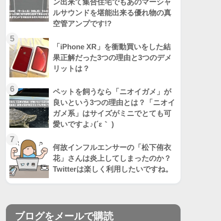
ン出来て集合住宅でもあのマーシャ
ルサウンドを堪能出来る優れ物の真
空管アンプです!?
5
「iPhone XR」を衝動買いをした結
果正解だった3つの理由と3つのデメ
リットは？
6
ペットを飼うなら「ニオイガメ」が
良いという3つの理由とは？「ニオイ
ガメ系」はサイズがミニでとても可
愛いですよ♪(´ε｀ )
7
何故インフルエンサーの「松下侑衣
花」さんは炎上してしまったのか？
Twitterは楽しく利用したいですね。
ブログをメールで購読