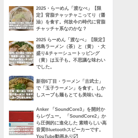
2025・らーめん「渡なべ」【限
定】背脂チャッチャこってり（醤
油）を食す。何故今の時代に背脂
チャッチャ系なのかな？
2025 らーめん「渡なべ」【限定】
徳島ラーメン（茶）と（黄）・大
盛り&チャーシュートッピング
（黄）は玉子も。不思議な味わい
でした。
新宿6丁目・ラーメン「古武士」
で「玉子ラーメン」を食す。しか
しスープも麺もとても美味いね。
Anker 「SoundCore3」を開封か
らレヴュー。 「SoundCore2」か
ら圧倒的に進化した 素晴らしい高
音質Bluetoothスピーカーです。
YouTube動画あり〼