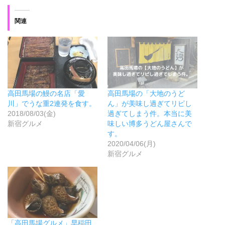
有
ク
ィ
(
リ
ン
新
ッ
ド
関連
し
ク
ウ
い
し
で
ウ
て
開
ィ
く
き
ン
だ
ま
ド
さ
す
ウ
い
)
で
(
開
新
き
し
ま
い
高田馬場の鰻の名店「愛
高田馬場の「大地のうど
す
ウ
)
ィ
川」でうな重2連発を食す。
ん」が美味し過ぎてリピし
ン
2018/08/03(金)
過ぎてしまう件。本当に美
ド
ウ
新宿グルメ
味しい博多うどん屋さんで
で
す。
開
き
2020/04/06(月)
ま
新宿グルメ
す
)
「高田馬場グルメ」早稲田