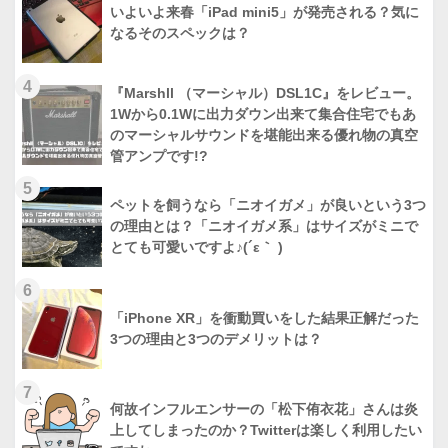
いよいよ来春「iPad mini5」が発売される？気に
なるそのスペックは？
4
『Marshll （マーシャル）DSL1C』をレビュー。
1Wから0.1Wに出力ダウン出来て集合住宅でもあ
のマーシャルサウンドを堪能出来る優れ物の真空
管アンプです!?
5
ペットを飼うなら「ニオイガメ」が良いという3つ
の理由とは？「ニオイガメ系」はサイズがミニで
とても可愛いですよ♪(´ε｀ )
6
「iPhone XR」を衝動買いをした結果正解だった
3つの理由と3つのデメリットは？
7
何故インフルエンサーの「松下侑衣花」さんは炎
上してしまったのか？Twitterは楽しく利用したい