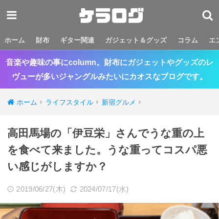
ホーム
財布
ギター関連
ガジェット＆グッズ
コラム
エ
音楽や趣味の事にcolumn。財布にガジェットやグッズのレ
ヴューが多いジャングルみたいにカオスなブログです。
ホーム
ライフスタイル
新宿グルメ
高田馬場の「伊豆栄」さんでうな重の上
を食べて来ました。うな重ってコスパ悪
い感じがしますか？
2019/06/27(木)
2024/07/17(水)