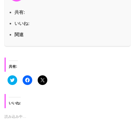
共有:
いいね:
関連
共有:
ク
F
ク
リ
a
リ
ッ
c
ッ
ク
e
ク
し
b
し
て
o
て
T
o
X
いいね:
w
k
で
i
で
共
t
共
有
読み込み中…
t
有
(
e
す
新
r
る
し
で
に
い
共
は
ウ