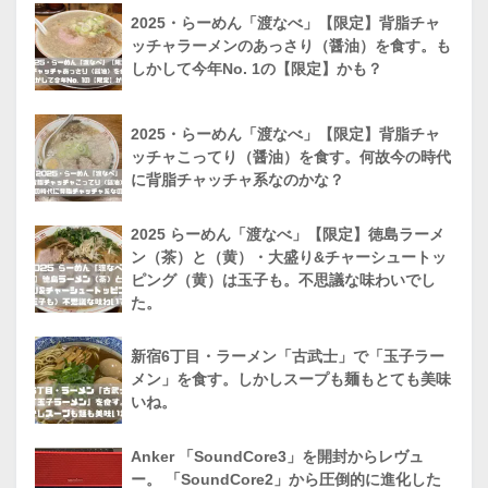
2025・らーめん「渡なべ」【限定】背脂チャ
ッチャラーメンのあっさり（醤油）を食す。も
しかして今年No. 1の【限定】かも？
2025・らーめん「渡なべ」【限定】背脂チャ
ッチャこってり（醤油）を食す。何故今の時代
に背脂チャッチャ系なのかな？
2025 らーめん「渡なべ」【限定】徳島ラーメ
ン（茶）と（黄）・大盛り&チャーシュートッ
ピング（黄）は玉子も。不思議な味わいでし
た。
新宿6丁目・ラーメン「古武士」で「玉子ラー
メン」を食す。しかしスープも麺もとても美味
いね。
Anker 「SoundCore3」を開封からレヴュ
ー。 「SoundCore2」から圧倒的に進化した