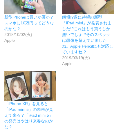
ウ
い
)
で
(
開
新
き
し
ま
い
新型iPhoneは買いか否か？
朗報!?遂に待望の新型
す
ウ
)
ィ
スマホに16万円ってどうな
「iPad mini」が発表されま
ン
のかな？
した!?これはもう買うしか
ド
ウ
2018/10/02(火)
無いでしょ!?そのスペック
で
Apple
は想像を超えていました
開
き
ね。Apple Pencilにも対応し
ま
ていますね!?
す
)
2019/03/19(火)
Apple
「iPhone XR」を見ると
「iPad mini 5」の未来が見
えて来る？「iPad mini 5」
の発売はやはり来春なのか
な？