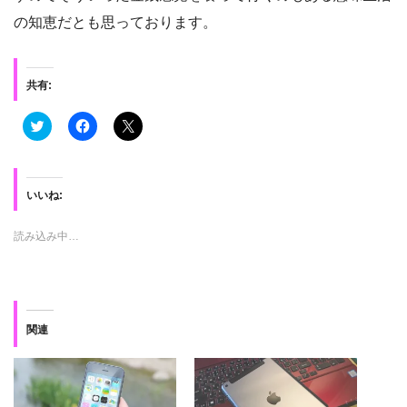
の知恵だとも思っております。
共有:
ク
F
ク
リ
a
リ
ッ
c
ッ
ク
e
ク
し
b
し
て
o
て
T
o
X
いいね:
w
k
で
i
で
共
t
共
有
読み込み中…
t
有
(
e
す
新
r
る
し
で
に
い
共
は
ウ
有
ク
ィ
(
リ
ン
新
ッ
ド
関連
し
ク
ウ
い
し
で
ウ
て
開
ィ
く
き
ン
だ
ま
ド
さ
す