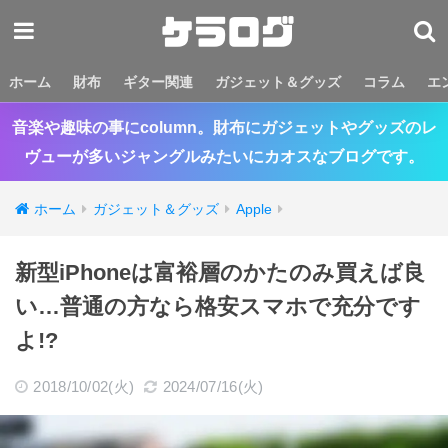
ホーム
財布
ギター関連
ガジェット＆グッズ
コラム
エ
音楽や趣味の事にcolumn。財布にガジェットやグッズのレ
ヴューが多いジャングルみたいにカオスなブログです。
ホーム
ガジェット＆グッズ
Apple
新型iPhoneは富裕層のかたのみ買えば良
い…普通の方なら格安スマホで充分です
よ!?
2018/10/02(火)
2024/07/16(火)