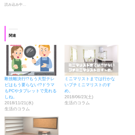
t
共
有
読み込み中…
t
有
(
e
す
新
r
る
し
で
に
い
共
は
ウ
有
ク
ィ
(
リ
ン
新
ッ
ド
関連
し
ク
ウ
い
し
で
ウ
て
開
ィ
く
き
ン
だ
ま
ド
さ
す
ウ
い
)
で
(
開
新
き
し
ま
い
ミニマリストまでは行かな
断捨離決行!?もう大型テレ
す
ウ
)
ィ
いプチミニマリストのすゝ
ビはもう要らない!?ドラマ
ン
め。
もPCやタブレットで見れる
ド
ウ
2018/06/23(土)
しね。
で
生活のコラム
2018/11/21(水)
開
き
生活のコラム
ま
す
)