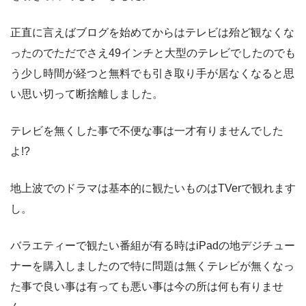
正直に言えばブログを始めてからはテレビは殆ど観なくな
ったのでただでさえ49インチと大型のテレビでしたのでも
う少し時間が経つと無料でも引き取り手が居なくなると思
い思い切って断捨離しました。
テレビを無くした事で不便な事は一才有りませんでした
よ!?
地上波でのドラマは基本的に観たいものはTVerで観れます
し。
バラエティーで観たい番組が有る時はiPadの地デジチュー
ナーを購入しましたので特に問題は無くテレビが無くなっ
た事で良い事は有っても悪い事は今の所は何も有りませ