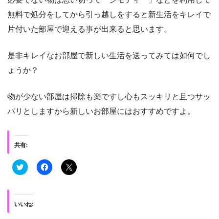
無料で処分をしてから引っ越しをすると新生活をキレイで
片付いた部屋で迎える事が出来ると思います。
是非キレイなお部屋で新しい生活を送ってみては如何でし
ょうか？
物が少ない部屋は掃除も楽ですし心もスッキリと且つサッ
パリとしますから新しいお部屋にはおすすめですよ。
共有:
ク
F
ク
リ
a
リ
ッ
c
ッ
ク
e
ク
し
b
し
て
o
て
T
o
X
いいね:
w
k
で
i
で
共