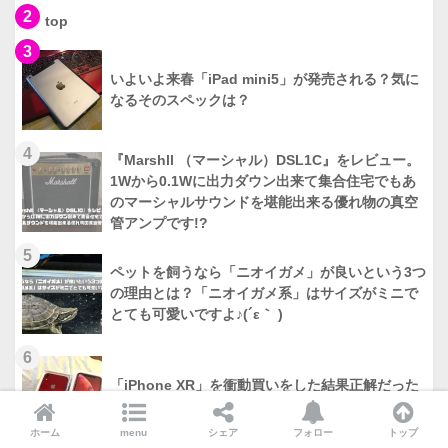
2
top
3
いよいよ来春「iPad mini5」が発売される？気に
なるそのスペックは？
4
『Marshll （マーシャル）DSL1C』をレビュー。
1Wから0.1Wに出力ダウン出来て集合住宅でもあ
のマーシャルサウンドを堪能出来る優れ物の真空
管アンプです!?
5
ペットを飼うなら「ニオイガメ」が良いという3つ
の理由とは？「ニオイガメ系」はサイズがミニで
とても可愛いですよ♪(´ε｀ )
6
「iPhone XR」を衝動買いをした結果正解だった
3つの理由と3つのデメリットは？
ホーム
menu
シェア
フォロー
トップ