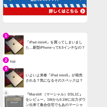
1
「iPad mini4」を買ってしまいまし
た…新型iPhoneって6.5インチなの？
2
top
3
いよいよ来春「iPad mini5」が発売
される？気になるそのスペックは？
4
『Marshll （マーシャル）DSL1C』
をレビュー。1Wから0.1Wに出力ダウ
ン出来て集合住宅でもあのマーシャ