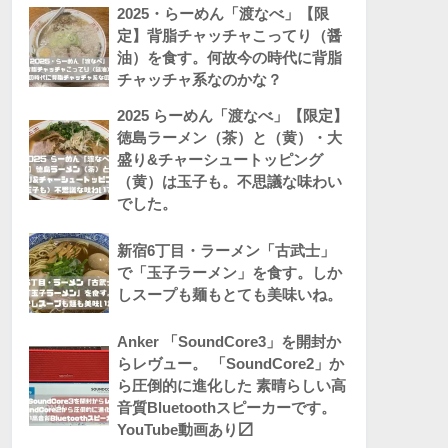
2025・らーめん「渡なべ」【限
定】背脂チャッチャこってり（醤
油）を食す。何故今の時代に背脂
チャッチャ系なのかな？
2025 らーめん「渡なべ」【限定】
徳島ラーメン（茶）と（黄）・大
盛り&チャーシュートッピング
（黄）は玉子も。不思議な味わい
でした。
新宿6丁目・ラーメン「古武士」
で「玉子ラーメン」を食す。しか
しスープも麺もとても美味いね。
Anker 「SoundCore3」を開封か
らレヴュー。 「SoundCore2」か
ら圧倒的に進化した 素晴らしい高
音質Bluetoothスピーカーです。
YouTube動画あり〼