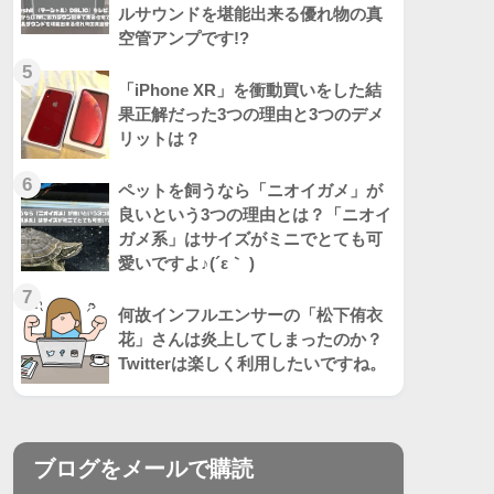
ルサウンドを堪能出来る優れ物の真
空管アンプです!?
5
「iPhone XR」を衝動買いをした結
果正解だった3つの理由と3つのデメ
リットは？
6
ペットを飼うなら「ニオイガメ」が
良いという3つの理由とは？「ニオイ
ガメ系」はサイズがミニでとても可
愛いですよ♪(´ε｀ )
7
何故インフルエンサーの「松下侑衣
花」さんは炎上してしまったのか？
Twitterは楽しく利用したいですね。
ブログをメールで購読