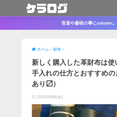
音楽や趣味の事にcolum
ホーム
財布
新しく購入した革財布は使
手入れの仕方とおすすめのお
あり〼）
2024/03/08(金)