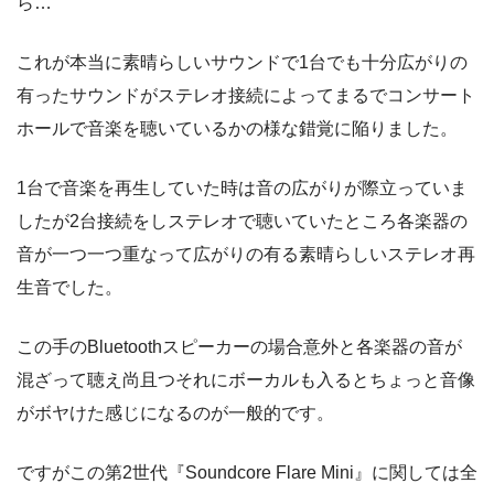
ら…
これが本当に素晴らしいサウンドで1台でも十分広がりの
有ったサウンドがステレオ接続によってまるでコンサート
ホールで音楽を聴いているかの様な錯覚に陥りました。
1台で音楽を再生していた時は音の広がりが際立っていま
したが2台接続をしステレオで聴いていたところ各楽器の
音が一つ一つ重なって広がりの有る素晴らしいステレオ再
生音でした。
この手のBluetoothスピーカーの場合意外と各楽器の音が
混ざって聴え尚且つそれにボーカルも入るとちょっと音像
がボヤけた感じになるのが一般的です。
ですがこの第2世代『Soundcore Flare Mini』に関しては全