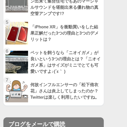
ン出来て集合住宅でもあのマーシャ
ルサウンドを堪能出来る優れ物の真
空管アンプです!?
5
「iPhone XR」を衝動買いをした結
果正解だった3つの理由と3つのデメ
リットは？
6
ペットを飼うなら「ニオイガメ」が
良いという3つの理由とは？「ニオイ
ガメ系」はサイズがミニでとても可
愛いですよ♪(´ε｀ )
7
何故インフルエンサーの「松下侑衣
花」さんは炎上してしまったのか？
Twitterは楽しく利用したいですね。
ブログをメールで購読