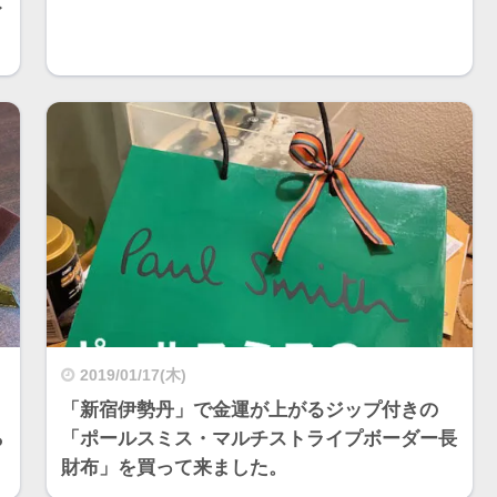
イ
2019/01/17(木)
「新宿伊勢丹」で金運が上がるジップ付きの
ら
「ポールスミス・マルチストライプボーダー長
財布」を買って来ました。