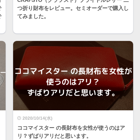
財
CRAFSTO（クラフスト）ブライドルレザー 二
で
つ折り財布をレビュー。セミオーダーで購入し
で
てみました。
2020/10/14(水)
ココマイスター の長財布を女性が使うのはア
リ？ずばりアリだと思います。