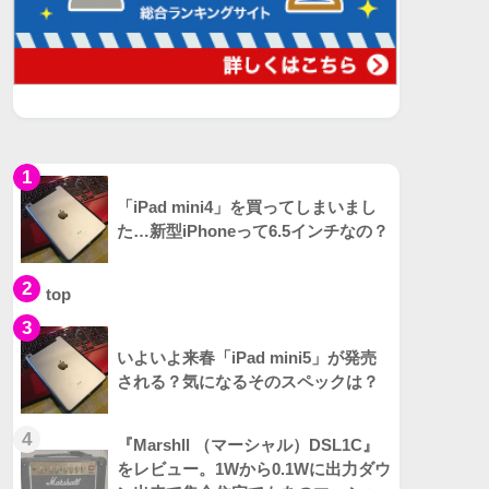
1
「iPad mini4」を買ってしまいまし
た…新型iPhoneって6.5インチなの？
2
top
3
いよいよ来春「iPad mini5」が発売
される？気になるそのスペックは？
4
『Marshll （マーシャル）DSL1C』
をレビュー。1Wから0.1Wに出力ダウ