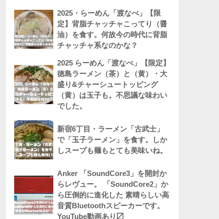
2025・らーめん「渡なべ」【限
定】背脂チャッチャこってり（醤
油）を食す。何故今の時代に背脂
チャッチャ系なのかな？
2025 らーめん「渡なべ」【限定】
徳島ラーメン（茶）と（黄）・大
盛り&チャーシュートッピング
（黄）は玉子も。不思議な味わい
でした。
新宿6丁目・ラーメン「古武士」
で「玉子ラーメン」を食す。しか
しスープも麺もとても美味いね。
Anker 「SoundCore3」を開封か
らレヴュー。 「SoundCore2」か
ら圧倒的に進化した 素晴らしい高
音質Bluetoothスピーカーです。
YouTube動画あり〼