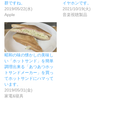
ウ
群ですね。
イヤホンです。
で
2019/05/22(水)
2021/10/19(火)
開
き
Apple
音楽視聴製品
ま
す
)
昭和の味の懐かしの美味し
い「ホットサンド」を簡単
調理出来る「あつあつホッ
トサンドメーカー」を買っ
てホットサンドにハマって
います。
2019/05/31(金)
家電&寝具