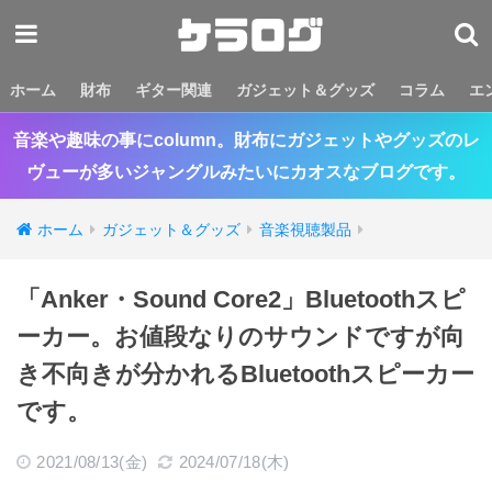
ホーム
財布
ギター関連
ガジェット＆グッズ
コラム
エ
音楽や趣味の事にcolumn。財布にガジェットやグッズのレ
ヴューが多いジャングルみたいにカオスなブログです。
ホーム
ガジェット＆グッズ
音楽視聴製品
「Anker・Sound Core2」Bluetoothスピ
ーカー。お値段なりのサウンドですが向
き不向きが分かれるBluetoothスピーカー
です。
2021/08/13(金)
2024/07/18(木)