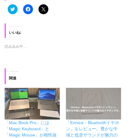
ク
F
ク
リ
a
リ
ッ
c
ッ
ク
e
ク
し
b
し
て
o
て
T
o
X
いいね:
w
k
で
i
で
共
t
共
有
読み込み中…
t
有
(
e
す
新
r
る
し
で
に
い
共
は
ウ
有
ク
ィ
(
リ
ン
新
ッ
ド
関連
し
ク
ウ
い
し
で
ウ
て
開
ィ
く
き
ン
だ
ま
ド
さ
す
ウ
い
)
で
(
開
新
き
し
ま
い
「Mac Book Pro」には
「Ennice・Bluetoothイヤホ
す
ウ
)
ィ
「Magic Keyboard」と
ン」をレビュー。豊かな中
ン
「Magic Mouse」が相性抜
域と低音サウンドが魅力の
ド