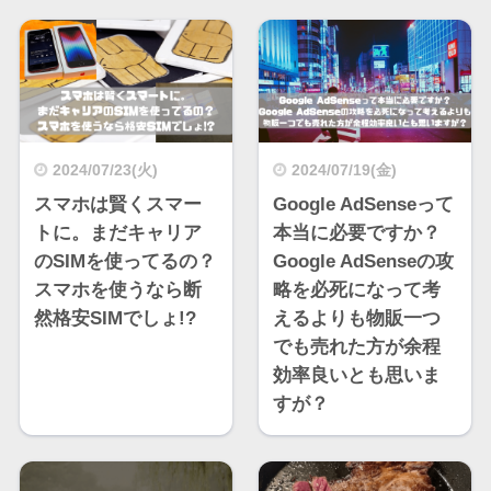
2024/07/23(火)
2024/07/19(金)
スマホは賢くスマー
Google AdSenseって
トに。まだキャリア
本当に必要ですか？
のSIMを使ってるの？
Google AdSenseの攻
スマホを使うなら断
略を必死になって考
然格安SIMでしょ!?
えるよりも物販一つ
でも売れた方が余程
効率良いとも思いま
すが？