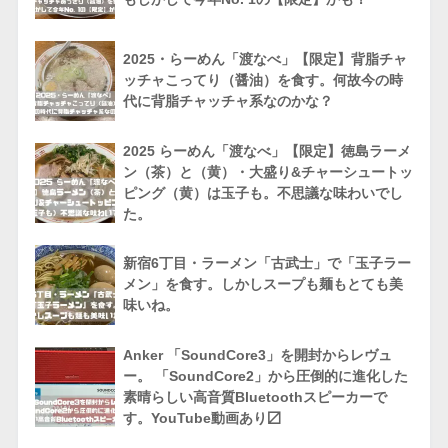
2025・らーめん「渡なべ」【限定】背脂チャ
ッチャこってり（醤油）を食す。何故今の時
代に背脂チャッチャ系なのかな？
2025 らーめん「渡なべ」【限定】徳島ラーメ
ン（茶）と（黄）・大盛り&チャーシュートッ
ピング（黄）は玉子も。不思議な味わいでし
た。
新宿6丁目・ラーメン「古武士」で「玉子ラー
メン」を食す。しかしスープも麺もとても美
味いね。
Anker 「SoundCore3」を開封からレヴュ
ー。 「SoundCore2」から圧倒的に進化した
素晴らしい高音質Bluetoothスピーカーで
す。YouTube動画あり〼