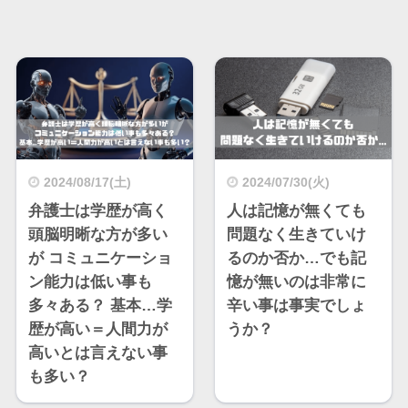
2024/08/17(土)
2024/07/30(火)
弁護士は学歴が高く
人は記憶が無くても
頭脳明晰な方が多い
問題なく生きていけ
が コミュニケーショ
るのか否か…でも記
ン能力は低い事も
憶が無いのは非常に
多々ある？ 基本…学
辛い事は事実でしょ
歴が高い＝人間力が
うか？
高いとは言えない事
も多い？