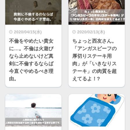
2020/04/15(水)
2020/02/13(木)
不倫をやめたい貴女
ちょっと西友さん。
に…。不倫は火遊び
「アンガスビーフの
なら止めないけど真
厚切りステーキ用
剣に不倫するならば
肉」が「いきなりス
今直ぐやめるべき理
テーキ」の肉質を超
由。
えてるよ！?