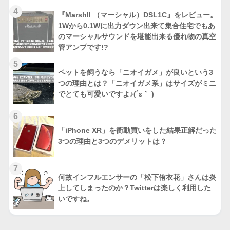
4
『Marshll （マーシャル）DSL1C』をレビュー。
1Wから0.1Wに出力ダウン出来て集合住宅でもあ
のマーシャルサウンドを堪能出来る優れ物の真空
管アンプです!?
5
ペットを飼うなら「ニオイガメ」が良いという3
つの理由とは？「ニオイガメ系」はサイズがミニ
でとても可愛いですよ♪(´ε｀ )
6
「iPhone XR」を衝動買いをした結果正解だった
3つの理由と3つのデメリットは？
7
何故インフルエンサーの「松下侑衣花」さんは炎
上してしまったのか？Twitterは楽しく利用した
いですね。