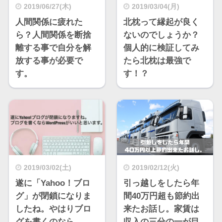
2019/06/27(木)
2019/03/04(月)
人間関係に疲れた
北枕って縁起が良く
ら？人間関係を断捨
ないのでしょうか？
離する事で自分を解
個人的に検証してみ
放する事が必要で
たら北枕は最強で
す。
す！？
2019/03/02(土)
2019/02/12(火)
遂に「Yahoo！ブロ
引っ越しをしたら年
グ」が閉鎖になりま
間40万円超も節約出
したね。やはりブロ
来たお話し。家賃は
グを書くのなら
収入の三分の一が目