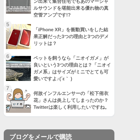
ン出来て集合住宅でもあのマーシャ
ルサウンドを堪能出来る優れ物の真
空管アンプです!?
5
「iPhone XR」を衝動買いをした結
果正解だった3つの理由と3つのデメ
リットは？
6
ペットを飼うなら「ニオイガメ」が
良いという3つの理由とは？「ニオイ
ガメ系」はサイズがミニでとても可
愛いですよ♪(´ε｀ )
7
何故インフルエンサーの「松下侑衣
花」さんは炎上してしまったのか？
Twitterは楽しく利用したいですね。
ブログをメールで購読