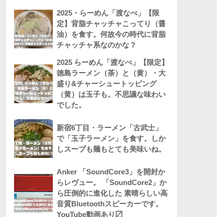
2025・らーめん「渡なべ」【限
定】背脂チャッチャこってり（醤
油）を食す。何故今の時代に背脂
チャッチャ系なのかな？
2025 らーめん「渡なべ」【限定】
徳島ラーメン（茶）と（黄）・大
盛り&チャーシュートッピング
（黄）は玉子も。不思議な味わい
でした。
新宿6丁目・ラーメン「古武士」
で「玉子ラーメン」を食す。しか
しスープも麺もとても美味いね。
Anker 「SoundCore3」を開封か
らレヴュー。 「SoundCore2」か
ら圧倒的に進化した 素晴らしい高
音質Bluetoothスピーカーです。
YouTube動画あり〼