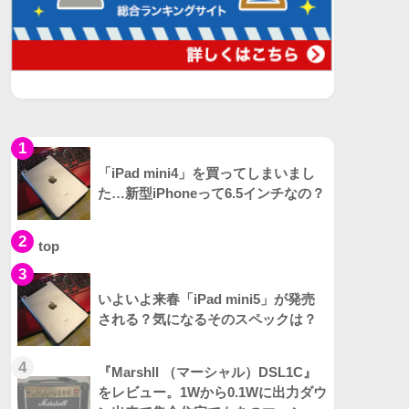
1
「iPad mini4」を買ってしまいまし
た…新型iPhoneって6.5インチなの？
2
top
3
いよいよ来春「iPad mini5」が発売
される？気になるそのスペックは？
4
『Marshll （マーシャル）DSL1C』
をレビュー。1Wから0.1Wに出力ダウ