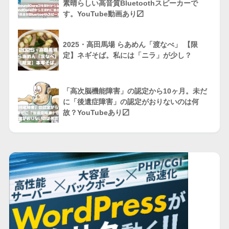
素晴らしい高音質Bluetoothスピーカーで
す。YouTube動画あり〼
2025・高田馬場 らあめん「渡なべ」 【限
定】ネギそば。私には「ニラ」が少し？
「高次脳機能障害」の認定から10ヶ月。未だ
に「後遺症障害」の認定がおりないのは何
故？YouTubeあり〼