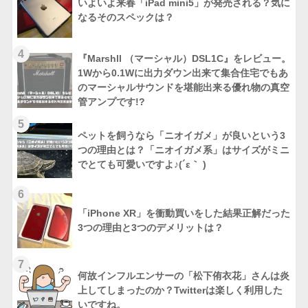
いよいよ来春「iPad mini5」が発売される？気に
なるそのスペックは？
4
『Marshll （マーシャル）DSL1C』をレビュー。
1Wから0.1Wに出力ダウン出来て集合住宅でもあ
のマーシャルサウンドを堪能出来る優れ物の真空
管アンプです!?
5
ペットを飼うなら「ニオイガメ」が良いという3
つの理由とは？「ニオイガメ系」はサイズがミニ
でとても可愛いですよ♪(´ε｀ )
6
「iPhone XR」を衝動買いをした結果正解だった
3つの理由と3つのデメリットは？
7
何故インフルエンサーの「松下侑衣花」さんは炎
上してしまったのか？Twitterは楽しく利用した
いですね。