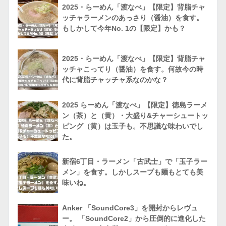
2025・らーめん「渡なべ」【限定】背脂チャ
ッチャラーメンのあっさり（醤油）を食す。
もしかして今年No. 1の【限定】かも？
2025・らーめん「渡なべ」【限定】背脂チャ
ッチャこってり（醤油）を食す。何故今の時
代に背脂チャッチャ系なのかな？
2025 らーめん「渡なべ」【限定】徳島ラーメ
ン（茶）と（黄）・大盛り&チャーシュートッ
ピング（黄）は玉子も。不思議な味わいでし
た。
新宿6丁目・ラーメン「古武士」で「玉子ラー
メン」を食す。しかしスープも麺もとても美
味いね。
Anker 「SoundCore3」を開封からレヴュ
ー。 「SoundCore2」から圧倒的に進化した