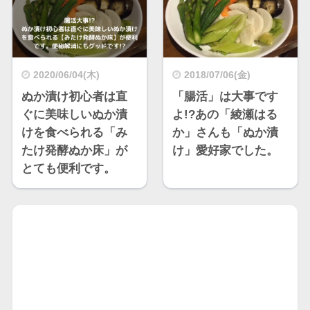
2020/06/04(木)
2018/07/06(金)
ぬか漬け初心者は直
「腸活」は大事です
ぐに美味しいぬか漬
よ!?あの「綾瀬はる
けを食べられる「み
か」さんも「ぬか漬
たけ発酵ぬか床」が
け」愛好家でした。
とても便利です。