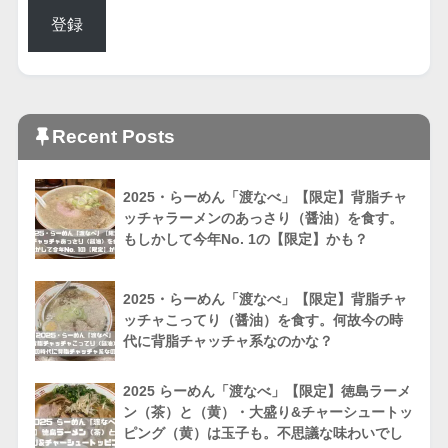
登録
Recent Posts
2025・らーめん「渡なべ」【限定】背脂チャ
ッチャラーメンのあっさり（醤油）を食す。
もしかして今年No. 1の【限定】かも？
2025・らーめん「渡なべ」【限定】背脂チャ
ッチャこってり（醤油）を食す。何故今の時
代に背脂チャッチャ系なのかな？
2025 らーめん「渡なべ」【限定】徳島ラーメ
ン（茶）と（黄）・大盛り&チャーシュートッ
ピング（黄）は玉子も。不思議な味わいでし