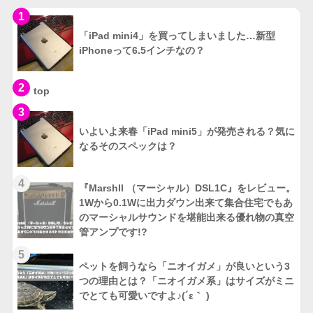
1
「iPad mini4」を買ってしまいました…新型
iPhoneって6.5インチなの？
2
top
3
いよいよ来春「iPad mini5」が発売される？気に
なるそのスペックは？
4
『Marshll （マーシャル）DSL1C』をレビュー。
1Wから0.1Wに出力ダウン出来て集合住宅でもあ
のマーシャルサウンドを堪能出来る優れ物の真空
管アンプです!?
5
ペットを飼うなら「ニオイガメ」が良いという3
つの理由とは？「ニオイガメ系」はサイズがミニ
でとても可愛いですよ♪(´ε｀ )