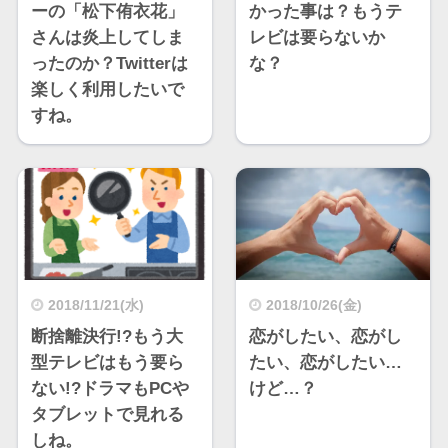
ーの「松下侑衣花」
かった事は？もうテ
さんは炎上してしま
レビは要らないか
ったのか？Twitterは
な？
楽しく利用したいで
すね。
2018/11/21(水)
2018/10/26(金)
断捨離決行!?もう大
恋がしたい、恋がし
型テレビはもう要ら
たい、恋がしたい…
ない!?ドラマもPCや
けど…？
タブレットで見れる
しね。