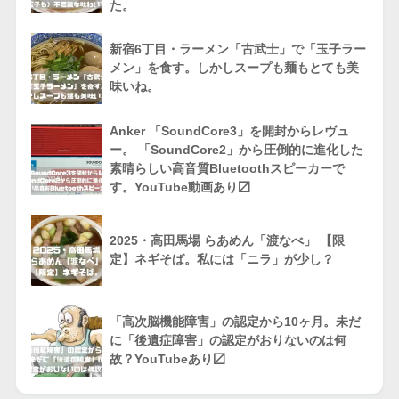
た。
新宿6丁目・ラーメン「古武士」で「玉子ラー
メン」を食す。しかしスープも麺もとても美
味いね。
Anker 「SoundCore3」を開封からレヴュ
ー。 「SoundCore2」から圧倒的に進化した
素晴らしい高音質Bluetoothスピーカーで
す。YouTube動画あり〼
2025・高田馬場 らあめん「渡なべ」 【限
定】ネギそば。私には「ニラ」が少し？
「高次脳機能障害」の認定から10ヶ月。未だ
に「後遺症障害」の認定がおりないのは何
故？YouTubeあり〼