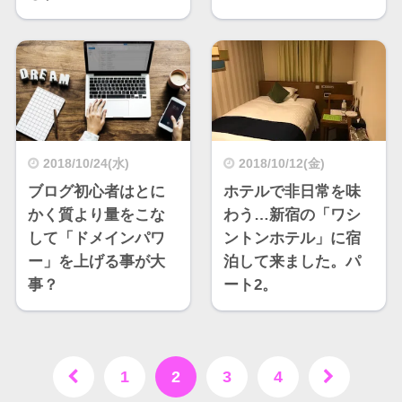
2018/10/24(水)
2018/10/12(金)
ブログ初心者はとに
ホテルで非日常を味
かく質より量をこな
わう…新宿の「ワシ
して「ドメインパワ
ントンホテル」に宿
ー」を上げる事が大
泊して来ました。パ
事？
ート2。
1
2
3
4