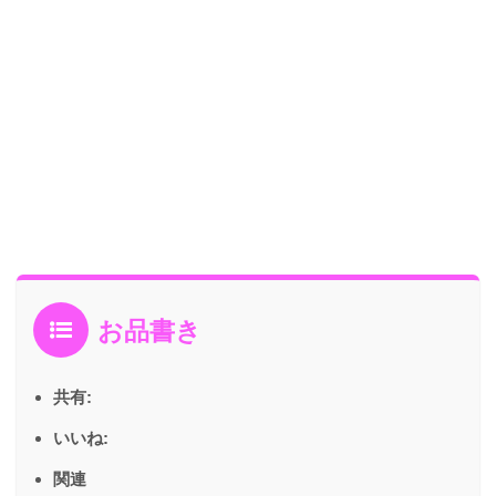
お品書き
共有:
いいね:
関連