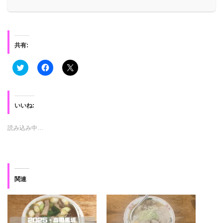
共有:
ク
F
ク
リ
a
リ
ッ
c
ッ
ク
e
ク
し
b
し
て
o
て
T
o
X
いいね:
w
k
で
i
で
共
t
共
有
読み込み中…
t
有
(
e
す
新
r
る
し
で
に
い
共
は
ウ
有
ク
ィ
(
リ
ン
新
ッ
ド
関連
し
ク
ウ
い
し
で
ウ
て
開
ィ
く
き
ン
だ
ま
ド
さ
す
ウ
い
)