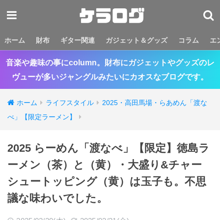
ホーム
財布
ギター関連
ガジェット＆グッズ
コラム
エ
音楽や趣味の事にcolumn。財布にガジェットやグッズのレ
ヴューが多いジャングルみたいにカオスなブログです。
ホーム
ライフスタイル
2025・高田馬場・らあめん「渡な
べ」【限定ラーメン】
2025 らーめん「渡なべ」【限定】徳島ラ
ーメン（茶）と（黄）・大盛り&チャー
シュートッピング（黄）は玉子も。不思
議な味わいでした。