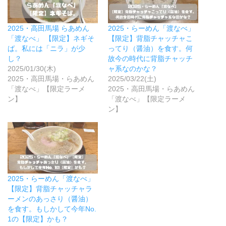
で
(
開
新
き
し
ま
い
2025・高田馬場 らあめん
2025・らーめん「渡なべ」
す
ウ
)
ィ
「渡なべ」 【限定】ネギそ
【限定】背脂チャッチャこ
ン
ば。私には「ニラ」が少
ってり（醤油）を食す。何
ド
ウ
し？
故今の時代に背脂チャッチ
で
2025/01/30(木)
ャ系なのかな？
開
き
2025・高田馬場・らあめん
2025/03/22(土)
ま
「渡なべ」【限定ラーメ
2025・高田馬場・らあめん
す
)
ン】
「渡なべ」【限定ラーメ
ン】
2025・らーめん「渡なべ」
【限定】背脂チャッチャラ
ーメンのあっさり（醤油）
を食す。もしかして今年No.
1の【限定】かも？