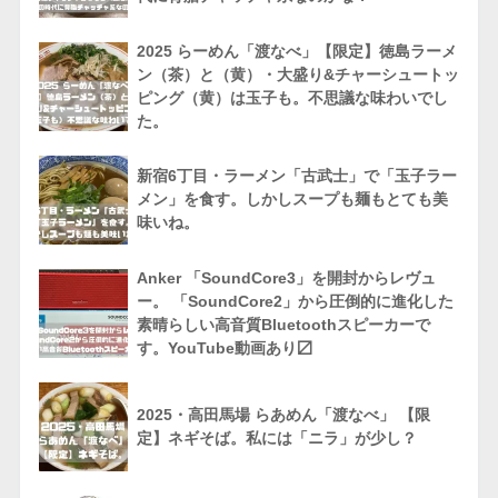
2025 らーめん「渡なべ」【限定】徳島ラーメ
ン（茶）と（黄）・大盛り&チャーシュートッ
ピング（黄）は玉子も。不思議な味わいでし
た。
新宿6丁目・ラーメン「古武士」で「玉子ラー
メン」を食す。しかしスープも麺もとても美
味いね。
Anker 「SoundCore3」を開封からレヴュ
ー。 「SoundCore2」から圧倒的に進化した
素晴らしい高音質Bluetoothスピーカーで
す。YouTube動画あり〼
2025・高田馬場 らあめん「渡なべ」 【限
定】ネギそば。私には「ニラ」が少し？