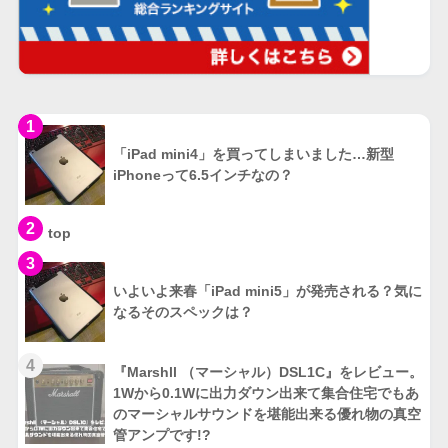
1
「iPad mini4」を買ってしまいました…新型
iPhoneって6.5インチなの？
2
top
3
いよいよ来春「iPad mini5」が発売される？気に
なるそのスペックは？
4
『Marshll （マーシャル）DSL1C』をレビュー。
1Wから0.1Wに出力ダウン出来て集合住宅でもあ
のマーシャルサウンドを堪能出来る優れ物の真空
管アンプです!?