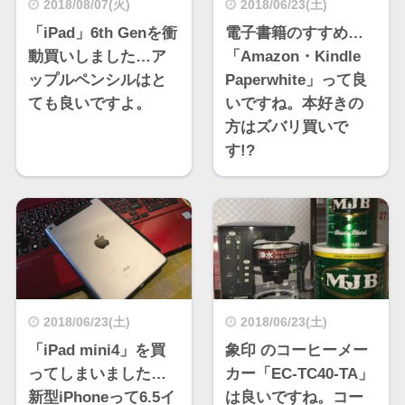
2018/08/07(火)
2018/06/23(土)
「iPad」6th Genを衝
電子書籍のすすめ…
動買いしました…ア
「Amazon・Kindle
ップルペンシルはと
Paperwhite」って良
ても良いですよ。
いですね。本好きの
方はズバリ買いで
す!?
2018/06/23(土)
2018/06/23(土)
「iPad mini4」を買
象印 のコーヒーメー
ってしまいました…
カー「EC-TC40-TA」
新型iPhoneって6.5イ
は良いですね。コー