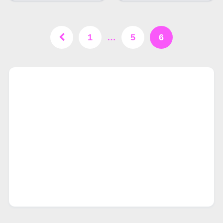
1
…
5
6