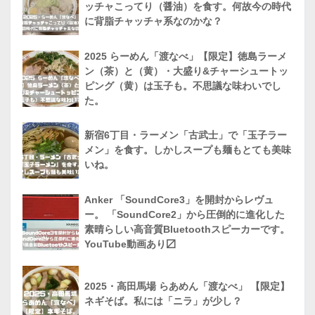
ッチャこってり（醤油）を食す。何故今の時代
に背脂チャッチャ系なのかな？
2025 らーめん「渡なべ」【限定】徳島ラーメ
ン（茶）と（黄）・大盛り&チャーシュートッ
ピング（黄）は玉子も。不思議な味わいでし
た。
新宿6丁目・ラーメン「古武士」で「玉子ラー
メン」を食す。しかしスープも麺もとても美味
いね。
Anker 「SoundCore3」を開封からレヴュ
ー。 「SoundCore2」から圧倒的に進化した
素晴らしい高音質Bluetoothスピーカーです。
YouTube動画あり〼
2025・高田馬場 らあめん「渡なべ」 【限定】
ネギそば。私には「ニラ」が少し？