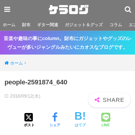
ホーム
財布
ギター関連
ガジェット＆グッズ
コラム
エ
音楽や趣味の事にcolumn。財布にガジェットやグッズのレ
ヴューが多いジャングルみたいにカオスなブログです。
ホーム
people-2591874_640
2018/09/12(水)
ポスト
シェア
はてブ
LINE