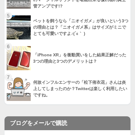
管アンプです!?
5
ペットを飼うなら「ニオイガメ」が良いという3つ
の理由とは？「ニオイガメ系」はサイズがミニで
とても可愛いですよ♪(´ε｀ )
6
「iPhone XR」を衝動買いをした結果正解だった
3つの理由と3つのデメリットは？
7
何故インフルエンサーの「松下侑衣花」さんは炎
上してしまったのか？Twitterは楽しく利用したい
ですね。
ブログをメールで購読