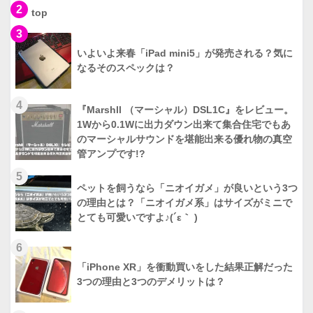
2
top
3
いよいよ来春「iPad mini5」が発売される？気に
なるそのスペックは？
4
『Marshll （マーシャル）DSL1C』をレビュー。
1Wから0.1Wに出力ダウン出来て集合住宅でもあ
のマーシャルサウンドを堪能出来る優れ物の真空
管アンプです!?
5
ペットを飼うなら「ニオイガメ」が良いという3つ
の理由とは？「ニオイガメ系」はサイズがミニで
とても可愛いですよ♪(´ε｀ )
6
「iPhone XR」を衝動買いをした結果正解だった
3つの理由と3つのデメリットは？