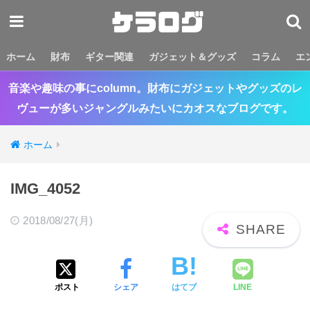
ホーム
財布
ギター関連
ガジェット＆グッズ
コラム
エ
音楽や趣味の事にcolumn。財布にガジェットやグッズのレ
ヴューが多いジャングルみたいにカオスなブログです。
ホーム
IMG_4052
2018/08/27(月)
ポスト
シェア
はてブ
LINE