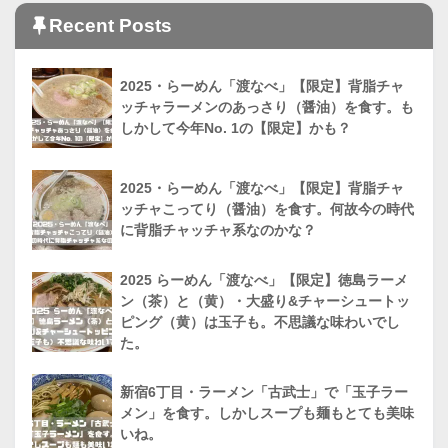
Recent Posts
2025・らーめん「渡なべ」【限定】背脂チャ
ッチャラーメンのあっさり（醤油）を食す。も
しかして今年No. 1の【限定】かも？
2025・らーめん「渡なべ」【限定】背脂チャ
ッチャこってり（醤油）を食す。何故今の時代
に背脂チャッチャ系なのかな？
2025 らーめん「渡なべ」【限定】徳島ラーメ
ン（茶）と（黄）・大盛り&チャーシュートッ
ピング（黄）は玉子も。不思議な味わいでし
た。
新宿6丁目・ラーメン「古武士」で「玉子ラー
メン」を食す。しかしスープも麺もとても美味
いね。