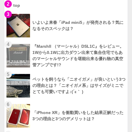
2
top
3
いよいよ来春「iPad mini5」が発売される？気に
なるそのスペックは？
4
『Marshll （マーシャル）DSL1C』をレビュー。
1Wから0.1Wに出力ダウン出来て集合住宅でもあ
のマーシャルサウンドを堪能出来る優れ物の真空
管アンプです!?
5
ペットを飼うなら「ニオイガメ」が良いという3つ
の理由とは？「ニオイガメ系」はサイズがミニで
とても可愛いですよ♪(´ε｀ )
6
「iPhone XR」を衝動買いをした結果正解だった
3つの理由と3つのデメリットは？