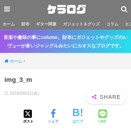
ホーム
財布
ギター関連
ガジェット＆グッズ
コラム
エ
音楽や趣味の事にcolumn。財布にガジェットやグッズのレ
ヴューが多いジャングルみたいにカオスなブログです。
ホーム
img_3_m
2018/08/31(金)
ポスト
シェア
はてブ
LINE