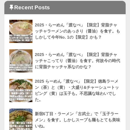
Recent Posts
2025・らーめん「渡なべ」【限定】背脂チャ
ッチャラーメンのあっさり（醤油）を食す。も
しかして今年No. 1の【限定】かも？
2025・らーめん「渡なべ」【限定】背脂チャ
ッチャこってり（醤油）を食す。何故今の時代
に背脂チャッチャ系なのかな？
2025 らーめん「渡なべ」【限定】徳島ラーメ
ン（茶）と（黄）・大盛り&チャーシュートッ
ピング（黄）は玉子も。不思議な味わいでし
た。
新宿6丁目・ラーメン「古武士」で「玉子ラー
メン」を食す。しかしスープも麺もとても美味
いね。