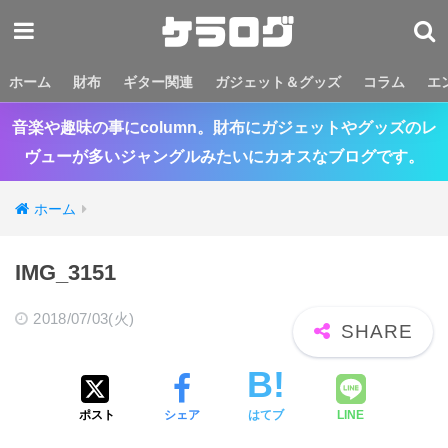
ホーム
財布
ギター関連
ガジェット＆グッズ
コラム
エ
音楽や趣味の事にcolumn。財布にガジェットやグッズのレ
ヴューが多いジャングルみたいにカオスなブログです。
ホーム
IMG_3151
2018/07/03(火)
ポスト
シェア
はてブ
LINE