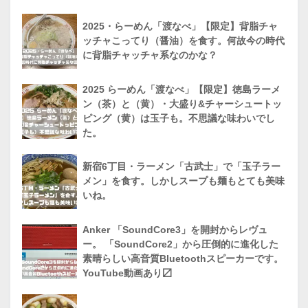
2025・らーめん「渡なべ」【限定】背脂チャ
ッチャこってり（醤油）を食す。何故今の時代
に背脂チャッチャ系なのかな？
2025 らーめん「渡なべ」【限定】徳島ラーメ
ン（茶）と（黄）・大盛り&チャーシュートッ
ピング（黄）は玉子も。不思議な味わいでし
た。
新宿6丁目・ラーメン「古武士」で「玉子ラー
メン」を食す。しかしスープも麺もとても美味
いね。
Anker 「SoundCore3」を開封からレヴュ
ー。 「SoundCore2」から圧倒的に進化した
素晴らしい高音質Bluetoothスピーカーです。
YouTube動画あり〼