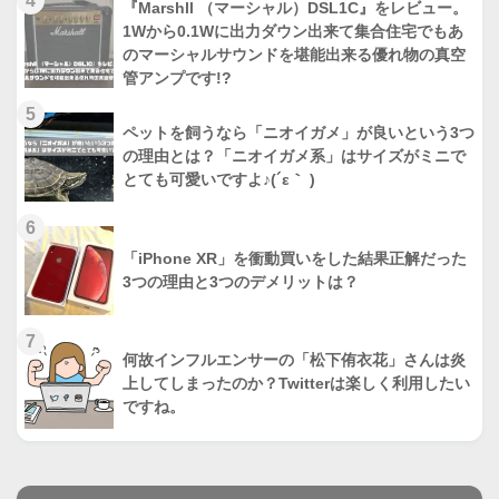
4
『Marshll （マーシャル）DSL1C』をレビュー。
1Wから0.1Wに出力ダウン出来て集合住宅でもあ
のマーシャルサウンドを堪能出来る優れ物の真空
管アンプです!?
5
ペットを飼うなら「ニオイガメ」が良いという3つ
の理由とは？「ニオイガメ系」はサイズがミニで
とても可愛いですよ♪(´ε｀ )
6
「iPhone XR」を衝動買いをした結果正解だった
3つの理由と3つのデメリットは？
7
何故インフルエンサーの「松下侑衣花」さんは炎
上してしまったのか？Twitterは楽しく利用したい
ですね。