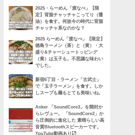
2025・らーめん「渡なべ」【限
定】背脂チャッチャこってり（醤
油）を食す。何故今の時代に背脂
チャッチャ系なのかな？
2025 らーめん「渡なべ」【限定】
徳島ラーメン（茶）と（黄）・大
盛り&チャーシュートッピング
（黄）は玉子も。不思議な味わい
でした。
新宿6丁目・ラーメン「古武士」
で「玉子ラーメン」を食す。しか
しスープも麺もとても美味いね。
Anker 「SoundCore3」を開封か
らレヴュー。 「SoundCore2」か
ら圧倒的に進化した 素晴らしい高
音質Bluetoothスピーカーです。
YouTube動画あり〼