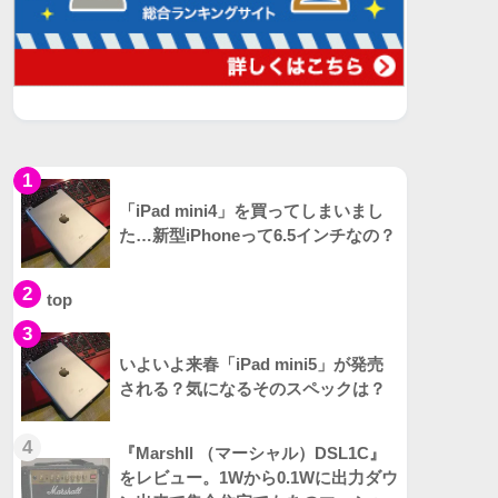
1
「iPad mini4」を買ってしまいまし
た…新型iPhoneって6.5インチなの？
2
top
3
いよいよ来春「iPad mini5」が発売
される？気になるそのスペックは？
4
『Marshll （マーシャル）DSL1C』
をレビュー。1Wから0.1Wに出力ダウ