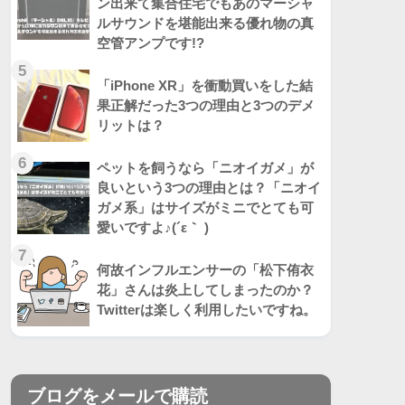
ン出来て集合住宅でもあのマーシャ
ルサウンドを堪能出来る優れ物の真
空管アンプです!?
5
「iPhone XR」を衝動買いをした結
果正解だった3つの理由と3つのデメ
リットは？
6
ペットを飼うなら「ニオイガメ」が
良いという3つの理由とは？「ニオイ
ガメ系」はサイズがミニでとても可
愛いですよ♪(´ε｀ )
7
何故インフルエンサーの「松下侑衣
花」さんは炎上してしまったのか？
Twitterは楽しく利用したいですね。
ブログをメールで購読