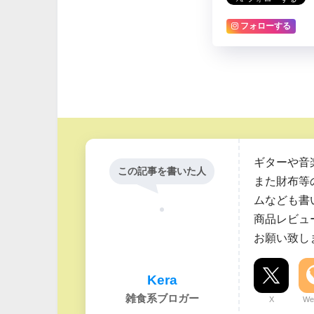
フォローする
ギターや音
この記事を書いた人
また財布等
ムなども書
商品レビュ
お願い致し
Kera
雑食系ブロガー
X
We