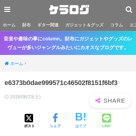
ホーム
財布
ギター関連
ガジェット＆グッズ
コラム
エ
音楽や趣味の事にcolumn。財布にガジェットやグッズのレ
ヴューが多いジャングルみたいにカオスなブログです。
ホーム
e6373b0dae999571c46502f8151f6bf3
2018/06/23(土)
ポスト
シェア
はてブ
LINE