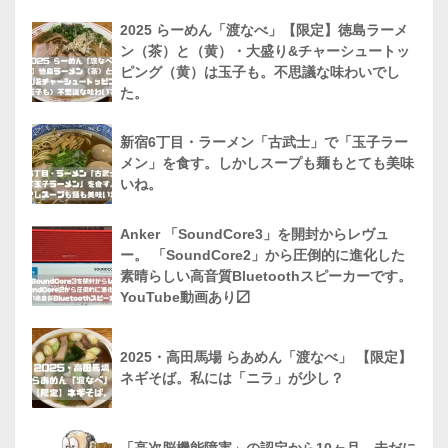
2025 らーめん「渡なべ」【限定】徳島ラーメ
ン（茶）と（黄）・大盛り&チャーシュートッ
ピング（黄）は玉子も。不思議な味わいでし
た。
新宿6丁目・ラーメン「古武士」で「玉子ラー
メン」を食す。しかしスープも麺もとても美味
いね。
Anker 「SoundCore3」を開封からレヴュ
ー。 「SoundCore2」から圧倒的に進化した
素晴らしい高音質Bluetoothスピーカーです。
YouTube動画あり〼
2025・高田馬場 らあめん「渡なべ」 【限定】
ネギそば。私には「ニラ」が少し？