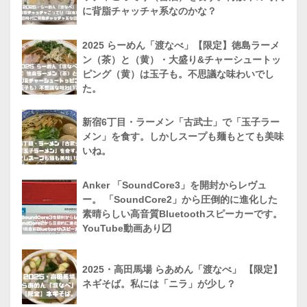
に背脂チャッチャ系なのかな？
2025 らーめん「渡なべ」【限定】徳島ラーメ
ン（茶）と（黄）・大盛り&チャーシュートッ
ピング（黄）は玉子も。不思議な味わいでし
た。
新宿6丁目・ラーメン「古武士」で「玉子ラー
メン」を食す。しかしスープも麺もとても美味
いね。
Anker 「SoundCore3」を開封からレヴュ
ー。 「SoundCore2」から圧倒的に進化した
素晴らしい高音質Bluetoothスピーカーです。
YouTube動画あり〼
2025・高田馬場 らあめん「渡なべ」 【限定】
ネギそば。私には「ニラ」が少し？