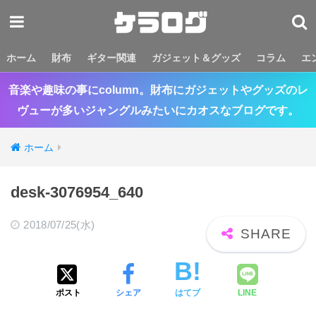
ホーム
財布
ギター関連
ガジェット＆グッズ
コラム
エ
音楽や趣味の事にcolumn。財布にガジェットやグッズのレ
ヴューが多いジャングルみたいにカオスなブログです。
ホーム
desk-3076954_640
2018/07/25(水)
ポスト
シェア
はてブ
LINE