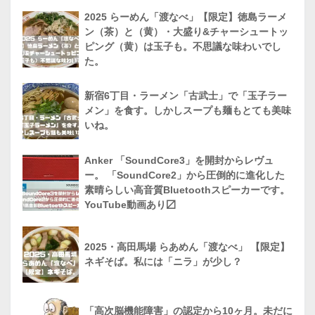
2025 らーめん「渡なべ」【限定】徳島ラーメ
ン（茶）と（黄）・大盛り&チャーシュートッ
ピング（黄）は玉子も。不思議な味わいでし
た。
新宿6丁目・ラーメン「古武士」で「玉子ラー
メン」を食す。しかしスープも麺もとても美味
いね。
Anker 「SoundCore3」を開封からレヴュ
ー。 「SoundCore2」から圧倒的に進化した
素晴らしい高音質Bluetoothスピーカーです。
YouTube動画あり〼
2025・高田馬場 らあめん「渡なべ」 【限定】
ネギそば。私には「ニラ」が少し？
「高次脳機能障害」の認定から10ヶ月。未だに