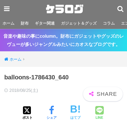
ホーム
財布
ギター関連
ガジェット＆グッズ
コラム
エ
音楽や趣味の事にcolumn。財布にガジェットやグッズのレ
ヴューが多いジャングルみたいにカオスなブログです。
ホーム
balloons-1786430_640
2018/08/25(土)
ポスト
シェア
はてブ
LINE