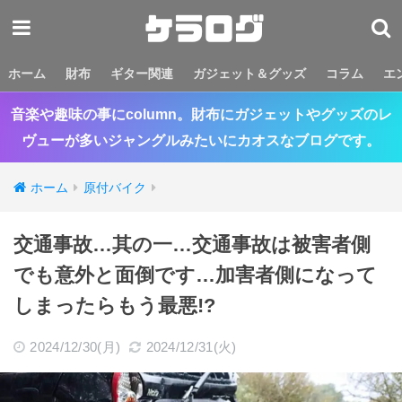
ホーム
財布
ギター関連
ガジェット＆グッズ
コラム
エ
音楽や趣味の事にcolumn。財布にガジェットやグッズのレ
ヴューが多いジャングルみたいにカオスなブログです。
ホーム
原付バイク
交通事故…其の一…交通事故は被害者側
でも意外と面倒です…加害者側になって
しまったらもう最悪!?
2024/12/30(月)
2024/12/31(火)