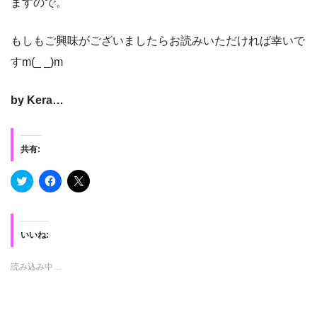
ますので。
もしもご興味がございましたらお読みいただければ幸いで
すm(_ _)m
by Kera…
共有:
ク
F
ク
リ
a
リ
ッ
c
ッ
ク
e
ク
し
b
し
て
o
て
T
o
X
いいね:
w
k
で
i
で
共
t
共
有
読み込み中…
t
有
(
e
す
新
r
る
し
で
に
い
共
は
ウ
有
ク
ィ