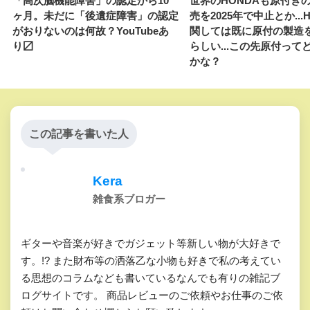
「高次脳機能障害」の認定から10
世界のHONDAも原付き
ヶ月。未だに「後遺症障害」の認定
売を2025年で中止とか...
がおりないのは何故？YouTubeあ
関しては既に原付の製造
り〼
らしい...この先原付って
かな？
この記事を書いた人
Kera
雑食系ブロガー
ギターや音楽が好きでガジェット等新しい物が大好きで
す。!? また財布等の洒落乙な小物も好きで私の考えてい
る思想のコラムなども書いているなんでも有りの雑記ブ
ログサイトです。 商品レビューのご依頼やお仕事のご依