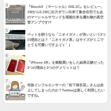
4
『Marshll （マーシャル）DSL1C』をレビュー。
1Wから0.1Wに出力ダウン出来て集合住宅でもあ
のマーシャルサウンドを堪能出来る優れ物の真空
管アンプです!?
5
ペットを飼うなら「ニオイガメ」が良いという3つ
の理由とは？「ニオイガメ系」はサイズがミニで
とても可愛いですよ♪(´ε｀ )
6
「iPhone XR」を衝動買いをした結果正解だった
3つの理由と3つのデメリットは？
7
何故インフルエンサーの「松下侑衣花」さんは炎
上してしまったのか？Twitterは楽しく利用したい
ですね。