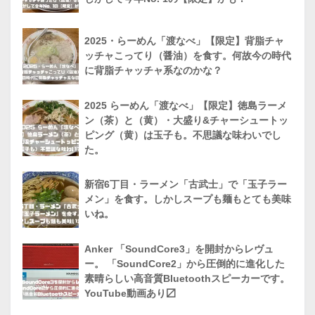
2025・らーめん「渡なべ」【限定】背脂チャ
ッチャこってり（醤油）を食す。何故今の時代
に背脂チャッチャ系なのかな？
2025 らーめん「渡なべ」【限定】徳島ラーメ
ン（茶）と（黄）・大盛り&チャーシュートッ
ピング（黄）は玉子も。不思議な味わいでし
た。
新宿6丁目・ラーメン「古武士」で「玉子ラー
メン」を食す。しかしスープも麺もとても美味
いね。
Anker 「SoundCore3」を開封からレヴュ
ー。 「SoundCore2」から圧倒的に進化した
素晴らしい高音質Bluetoothスピーカーです。
YouTube動画あり〼