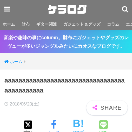
ホーム
財布
ギター関連
ガジェット＆グッズ
コラム
エ
音楽や趣味の事にcolumn。財布にガジェットやグッズのレ
ヴューが多いジャングルみたいにカオスなブログです。
ホーム
aaaaaaaaaaaaaaaaaaaaaaaaaaaaaaaaaa
aaaaaaaaaaa
2018/06/23(土)