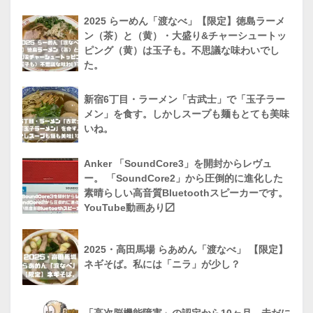
2025 らーめん「渡なべ」【限定】徳島ラーメ
ン（茶）と（黄）・大盛り&チャーシュートッ
ピング（黄）は玉子も。不思議な味わいでし
た。
新宿6丁目・ラーメン「古武士」で「玉子ラー
メン」を食す。しかしスープも麺もとても美味
いね。
Anker 「SoundCore3」を開封からレヴュ
ー。 「SoundCore2」から圧倒的に進化した
素晴らしい高音質Bluetoothスピーカーです。
YouTube動画あり〼
2025・高田馬場 らあめん「渡なべ」 【限定】
ネギそば。私には「ニラ」が少し？