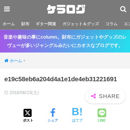
ホーム
財布
ギター関連
ガジェット＆グッズ
コラム
エ
音楽や趣味の事にcolumn。財布にガジェットやグッズのレ
ヴューが多いジャングルみたいにカオスなブログです。
ホーム
e19c58eb6a204d4a1e1de4eb31221691
2018/06/23(土)
ポスト
シェア
はてブ
LINE