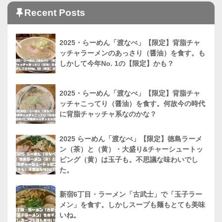
Recent Posts
2025・らーめん「渡なべ」【限定】背脂チャ
ッチャラーメンのあっさり（醤油）を食す。も
しかして今年No. 1の【限定】かも？
2025・らーめん「渡なべ」【限定】背脂チャ
ッチャこってり（醤油）を食す。何故今の時代
に背脂チャッチャ系なのかな？
2025 らーめん「渡なべ」【限定】徳島ラーメ
ン（茶）と（黄）・大盛り&チャーシュートッ
ピング（黄）は玉子も。不思議な味わいでし
た。
新宿6丁目・ラーメン「古武士」で「玉子ラー
メン」を食す。しかしスープも麺もとても美味
いね。