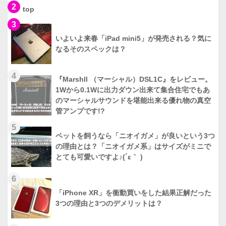
2
top
3
いよいよ来春「iPad mini5」が発売される？気に
なるそのスペックは？
4
『Marshll （マーシャル）DSL1C』をレビュー。
1Wから0.1Wに出力ダウン出来て集合住宅でもあ
のマーシャルサウンドを堪能出来る優れ物の真空
管アンプです!?
5
ペットを飼うなら「ニオイガメ」が良いという3つ
の理由とは？「ニオイガメ系」はサイズがミニで
とても可愛いですよ♪(´ε｀ )
6
「iPhone XR」を衝動買いをした結果正解だった
3つの理由と3つのデメリットは？