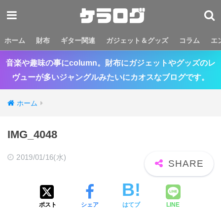
ホーム
財布
ギター関連
ガジェット＆グッズ
コラム
エ
音楽や趣味の事にcolumn。財布にガジェットやグッズのレ
ヴューが多いジャングルみたいにカオスなブログです。
ホーム
IMG_4048
2019/01/16(水)
ポスト
シェア
はてブ
LINE