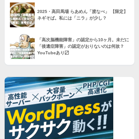
2025・高田馬場 らあめん「渡なべ」 【限定】
ネギそば。私には「ニラ」が少し？
「高次脳機能障害」の認定から10ヶ月。未だに
「後遺症障害」の認定がおりないのは何故？
YouTubeあり〼