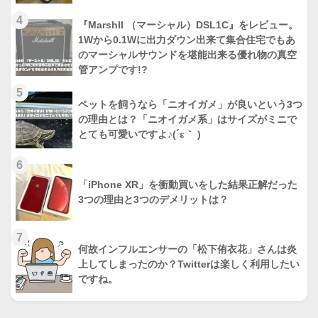
4
『Marshll （マーシャル）DSL1C』をレビュー。
1Wから0.1Wに出力ダウン出来て集合住宅でもあ
のマーシャルサウンドを堪能出来る優れ物の真空
管アンプです!?
5
ペットを飼うなら「ニオイガメ」が良いという3つ
の理由とは？「ニオイガメ系」はサイズがミニで
とても可愛いですよ♪(´ε｀ )
6
「iPhone XR」を衝動買いをした結果正解だった
3つの理由と3つのデメリットは？
7
何故インフルエンサーの「松下侑衣花」さんは炎
上してしまったのか？Twitterは楽しく利用したい
ですね。