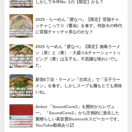
しかして今年No. 1の【限定】かも？
2025・らーめん「渡なべ」【限定】背脂チャ
ッチャこってり（醤油）を食す。何故今の時代
に背脂チャッチャ系なのかな？
2025 らーめん「渡なべ」【限定】徳島ラーメ
ン（茶）と（黄）・大盛り&チャーシュートッ
ピング（黄）は玉子も。不思議な味わいでし
た。
新宿6丁目・ラーメン「古武士」で「玉子ラー
メン」を食す。しかしスープも麺もとても美味
いね。
Anker 「SoundCore3」を開封からレヴュ
ー。 「SoundCore2」から圧倒的に進化した
素晴らしい高音質Bluetoothスピーカーです。
YouTube動画あり〼