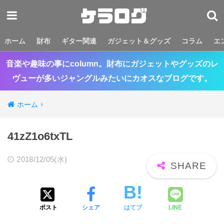
ホーム
財布
ギター関連
ガジェット＆グッズ
コラム
エ
音楽や趣味の事にcolumn。財布にガジェットやグッズのレ
ヴューが多いジャングルみたいにカオスなブログです。
ホーム
41zZ1o6txTL
2018/12/05(水)
ポスト
シェア
はてブ
LINE