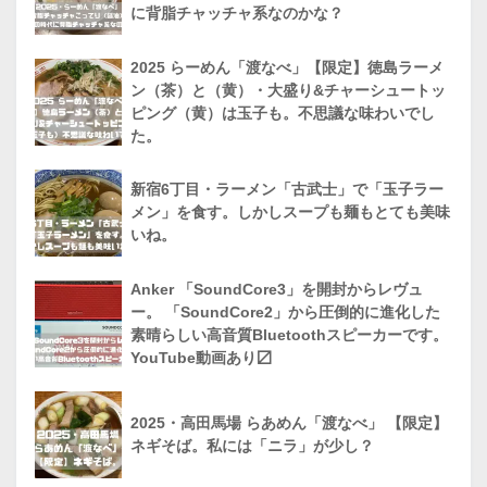
に背脂チャッチャ系なのかな？
2025 らーめん「渡なべ」【限定】徳島ラーメ
ン（茶）と（黄）・大盛り&チャーシュートッ
ピング（黄）は玉子も。不思議な味わいでし
た。
新宿6丁目・ラーメン「古武士」で「玉子ラー
メン」を食す。しかしスープも麺もとても美味
いね。
Anker 「SoundCore3」を開封からレヴュ
ー。 「SoundCore2」から圧倒的に進化した
素晴らしい高音質Bluetoothスピーカーです。
YouTube動画あり〼
2025・高田馬場 らあめん「渡なべ」 【限定】
ネギそば。私には「ニラ」が少し？