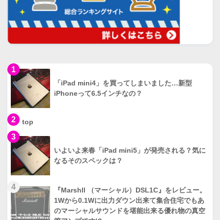
1
「iPad mini4」を買ってしまいました…新型
iPhoneって6.5インチなの？
2
top
3
いよいよ来春「iPad mini5」が発売される？気に
なるそのスペックは？
4
『Marshll （マーシャル）DSL1C』をレビュー。
1Wから0.1Wに出力ダウン出来て集合住宅でもあ
のマーシャルサウンドを堪能出来る優れ物の真空