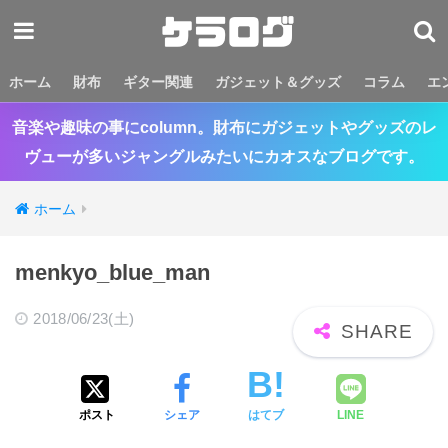
ホーム
財布
ギター関連
ガジェット＆グッズ
コラム
エ
音楽や趣味の事にcolumn。財布にガジェットやグッズのレ
ヴューが多いジャングルみたいにカオスなブログです。
ホーム
menkyo_blue_man
2018/06/23(土)
ポスト
シェア
はてブ
LINE