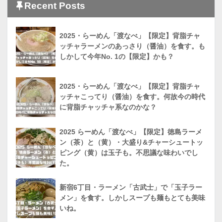
Recent Posts
2025・らーめん「渡なべ」【限定】背脂チャ
ッチャラーメンのあっさり（醤油）を食す。も
しかして今年No. 1の【限定】かも？
2025・らーめん「渡なべ」【限定】背脂チャ
ッチャこってり（醤油）を食す。何故今の時代
に背脂チャッチャ系なのかな？
2025 らーめん「渡なべ」【限定】徳島ラーメ
ン（茶）と（黄）・大盛り&チャーシュートッ
ピング（黄）は玉子も。不思議な味わいでし
た。
新宿6丁目・ラーメン「古武士」で「玉子ラー
メン」を食す。しかしスープも麺もとても美味
いね。