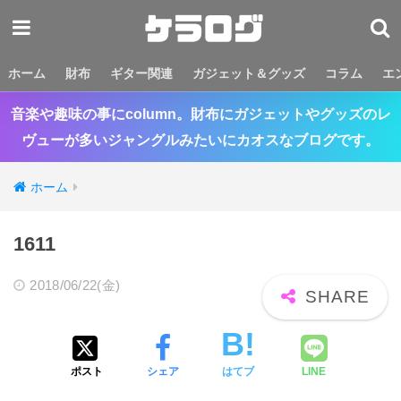
ホーム
財布
ギター関連
ガジェット＆グッズ
コラム
エ
音楽や趣味の事にcolumn。財布にガジェットやグッズのレ
ヴューが多いジャングルみたいにカオスなブログです。
ホーム
1611
2018/06/22(金)
ポスト
シェア
はてブ
LINE