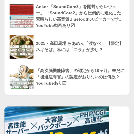
Anker 「SoundCore3」を開封からレヴュ
ー。 「SoundCore2」から圧倒的に進化した
素晴らしい高音質Bluetoothスピーカーです。
YouTube動画あり〼
2025・高田馬場 らあめん「渡なべ」 【限定】
ネギそば。私には「ニラ」が少し？
「高次脳機能障害」の認定から10ヶ月。未だに
「後遺症障害」の認定がおりないのは何故？
YouTubeあり〼