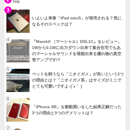
top
3
いよいよ来春「iPad mini5」が発売される？気に
なるそのスペックは？
4
『Marshll （マーシャル）DSL1C』をレビュー。
1Wから0.1Wに出力ダウン出来て集合住宅でもあ
のマーシャルサウンドを堪能出来る優れ物の真空
管アンプです!?
5
ペットを飼うなら「ニオイガメ」が良いという3つ
の理由とは？「ニオイガメ系」はサイズがミニで
とても可愛いですよ♪(´ε｀ )
6
「iPhone XR」を衝動買いをした結果正解だった
3つの理由と3つのデメリットは？
7