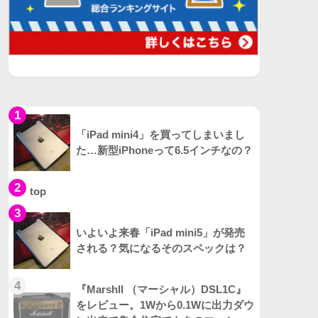
1
「iPad mini4」を買ってしまいまし
た…新型iPhoneって6.5インチなの？
2
top
3
いよいよ来春「iPad mini5」が発売
される？気になるそのスペックは？
4
『Marshll （マーシャル）DSL1C』
をレビュー。1Wから0.1Wに出力ダウ