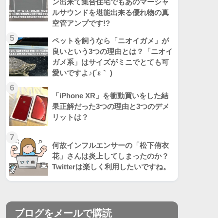
ン出来て集合住宅でもあのマーシャ
ルサウンドを堪能出来る優れ物の真
空管アンプです!?
5
ペットを飼うなら「ニオイガメ」が
良いという3つの理由とは？「ニオイ
ガメ系」はサイズがミニでとても可
愛いですよ♪(´ε｀ )
6
「iPhone XR」を衝動買いをした結
果正解だった3つの理由と3つのデメ
リットは？
7
何故インフルエンサーの「松下侑衣
花」さんは炎上してしまったのか？
Twitterは楽しく利用したいですね。
ブログをメールで購読