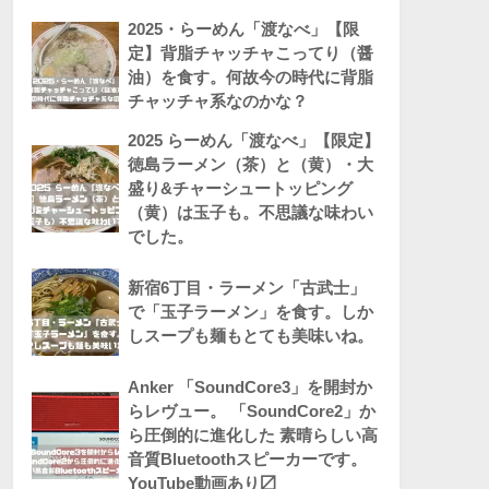
2025・らーめん「渡なべ」【限
定】背脂チャッチャこってり（醤
油）を食す。何故今の時代に背脂
チャッチャ系なのかな？
2025 らーめん「渡なべ」【限定】
徳島ラーメン（茶）と（黄）・大
盛り&チャーシュートッピング
（黄）は玉子も。不思議な味わい
でした。
新宿6丁目・ラーメン「古武士」
で「玉子ラーメン」を食す。しか
しスープも麺もとても美味いね。
Anker 「SoundCore3」を開封か
らレヴュー。 「SoundCore2」か
ら圧倒的に進化した 素晴らしい高
音質Bluetoothスピーカーです。
YouTube動画あり〼