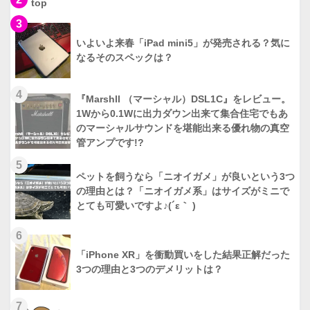
top
3
いよいよ来春「iPad mini5」が発売される？気に
なるそのスペックは？
4
『Marshll （マーシャル）DSL1C』をレビュー。
1Wから0.1Wに出力ダウン出来て集合住宅でもあ
のマーシャルサウンドを堪能出来る優れ物の真空
管アンプです!?
5
ペットを飼うなら「ニオイガメ」が良いという3つ
の理由とは？「ニオイガメ系」はサイズがミニで
とても可愛いですよ♪(´ε｀ )
6
「iPhone XR」を衝動買いをした結果正解だった
3つの理由と3つのデメリットは？
7