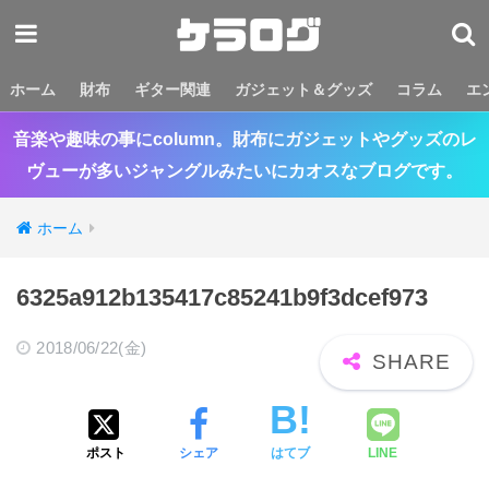
ホーム
財布
ギター関連
ガジェット＆グッズ
コラム
エ
音楽や趣味の事にcolumn。財布にガジェットやグッズのレ
ヴューが多いジャングルみたいにカオスなブログです。
ホーム
6325a912b135417c85241b9f3dcef973
2018/06/22(金)
ポスト
シェア
はてブ
LINE