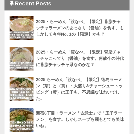
Recent Posts
2025・らーめん「渡なべ」【限定】背脂チャ
ッチャラーメンのあっさり（醤油）を食す。も
しかして今年No. 1の【限定】かも？
2025・らーめん「渡なべ」【限定】背脂チャ
ッチャこってり（醤油）を食す。何故今の時代
に背脂チャッチャ系なのかな？
2025 らーめん「渡なべ」【限定】徳島ラーメ
ン（茶）と（黄）・大盛り&チャーシュートッ
ピング（黄）は玉子も。不思議な味わいでし
た。
新宿6丁目・ラーメン「古武士」で「玉子ラー
メン」を食す。しかしスープも麺もとても美味
いね。