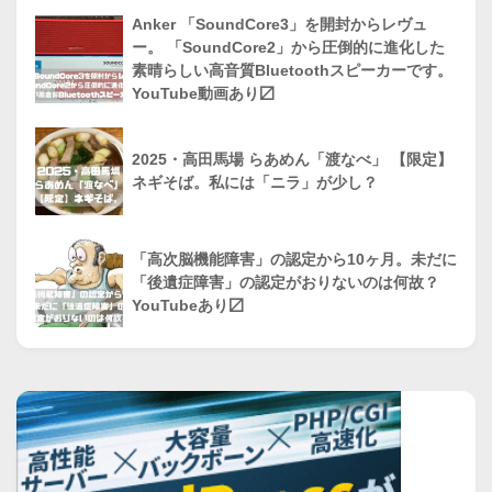
Anker 「SoundCore3」を開封からレヴュ
ー。 「SoundCore2」から圧倒的に進化した
素晴らしい高音質Bluetoothスピーカーです。
YouTube動画あり〼
2025・高田馬場 らあめん「渡なべ」 【限定】
ネギそば。私には「ニラ」が少し？
「高次脳機能障害」の認定から10ヶ月。未だに
「後遺症障害」の認定がおりないのは何故？
YouTubeあり〼