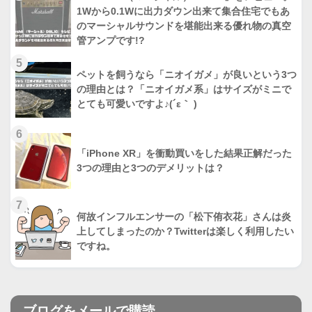
1Wから0.1Wに出力ダウン出来て集合住宅でもあ
のマーシャルサウンドを堪能出来る優れ物の真空
管アンプです!?
5
ペットを飼うなら「ニオイガメ」が良いという3つ
の理由とは？「ニオイガメ系」はサイズがミニで
とても可愛いですよ♪(´ε｀ )
6
「iPhone XR」を衝動買いをした結果正解だった
3つの理由と3つのデメリットは？
7
何故インフルエンサーの「松下侑衣花」さんは炎
上してしまったのか？Twitterは楽しく利用したい
ですね。
ブログをメールで購読