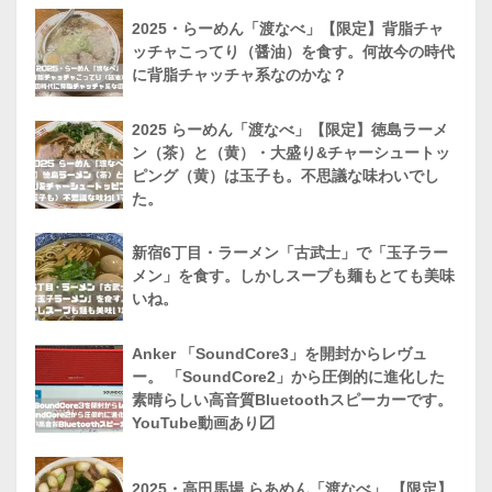
2025・らーめん「渡なべ」【限定】背脂チャ
ッチャこってり（醤油）を食す。何故今の時代
に背脂チャッチャ系なのかな？
2025 らーめん「渡なべ」【限定】徳島ラーメ
ン（茶）と（黄）・大盛り&チャーシュートッ
ピング（黄）は玉子も。不思議な味わいでし
た。
新宿6丁目・ラーメン「古武士」で「玉子ラー
メン」を食す。しかしスープも麺もとても美味
いね。
Anker 「SoundCore3」を開封からレヴュ
ー。 「SoundCore2」から圧倒的に進化した
素晴らしい高音質Bluetoothスピーカーです。
YouTube動画あり〼
2025・高田馬場 らあめん「渡なべ」 【限定】