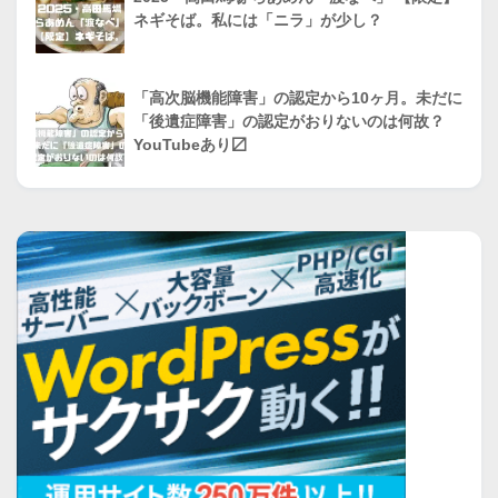
ネギそば。私には「ニラ」が少し？
「高次脳機能障害」の認定から10ヶ月。未だに
「後遺症障害」の認定がおりないのは何故？
YouTubeあり〼