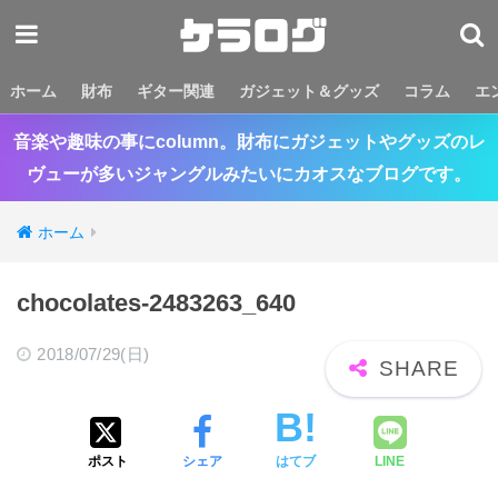
ホーム
財布
ギター関連
ガジェット＆グッズ
コラム
エ
音楽や趣味の事にcolumn。財布にガジェットやグッズのレ
ヴューが多いジャングルみたいにカオスなブログです。
ホーム
chocolates-2483263_640
2018/07/29(日)
ポスト
シェア
はてブ
LINE