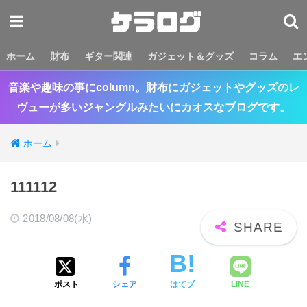
ホーム
財布
ギター関連
ガジェット＆グッズ
コラム
エ
音楽や趣味の事にcolumn。財布にガジェットやグッズのレ
ヴューが多いジャングルみたいにカオスなブログです。
ホーム
111112
2018/08/08(水)
ポスト
シェア
はてブ
LINE