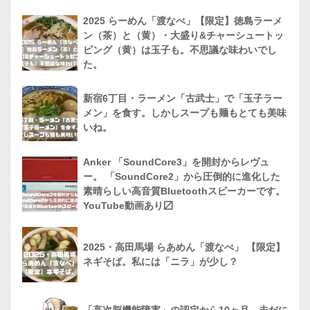
2025 らーめん「渡なべ」【限定】徳島ラーメ
ン（茶）と（黄）・大盛り&チャーシュートッ
ピング（黄）は玉子も。不思議な味わいでし
た。
新宿6丁目・ラーメン「古武士」で「玉子ラー
メン」を食す。しかしスープも麺もとても美味
いね。
Anker 「SoundCore3」を開封からレヴュ
ー。 「SoundCore2」から圧倒的に進化した
素晴らしい高音質Bluetoothスピーカーです。
YouTube動画あり〼
2025・高田馬場 らあめん「渡なべ」 【限定】
ネギそば。私には「ニラ」が少し？