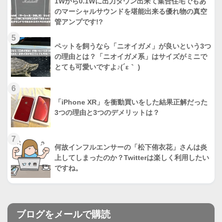
1Wから0.1Wに出力ダウン出来て集合住宅でもあ
のマーシャルサウンドを堪能出来る優れ物の真空
管アンプです!?
5
ペットを飼うなら「ニオイガメ」が良いという3つ
の理由とは？「ニオイガメ系」はサイズがミニで
とても可愛いですよ♪(´ε｀ )
6
「iPhone XR」を衝動買いをした結果正解だった
3つの理由と3つのデメリットは？
7
何故インフルエンサーの「松下侑衣花」さんは炎
上してしまったのか？Twitterは楽しく利用したい
ですね。
ブログをメールで購読