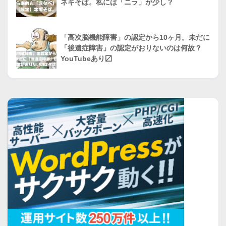
ネギそば。私には「ニラ」が少し？
「高次脳機能障害」の認定から10ヶ月。未だに
「後遺症障害」の認定がおりないのは何故？
YouTubeあり〼