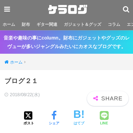
ホーム
財布
ギター関連
ガジェット＆グッズ
コラム
エ
音楽や趣味の事にcolumn。財布にガジェットやグッズのレ
ヴューが多いジャングルみたいにカオスなブログです。
ホーム
ブログ２１
2018/08/22(水)
ポスト
シェア
はてブ
LINE