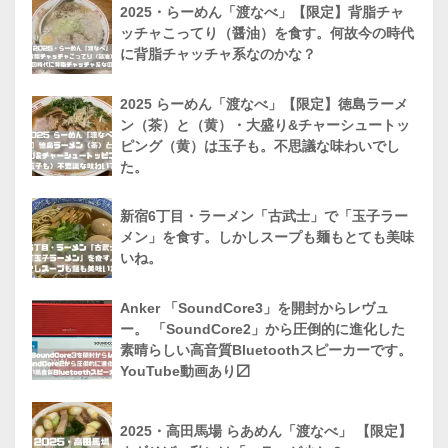
2025・らーめん「渡なべ」【限定】背脂チャ
ッチャこってり（醤油）を食す。何故今の時代
に背脂チャッチャ系なのかな？
2025 らーめん「渡なべ」【限定】徳島ラーメ
ン（茶）と（黄）・大盛り&チャーシュートッ
ピング（黄）は玉子も。不思議な味わいでし
た。
新宿6丁目・ラーメン「古武士」で「玉子ラー
メン」を食す。しかしスープも麺もとても美味
いね。
Anker 「SoundCore3」を開封からレヴュ
ー。 「SoundCore2」から圧倒的に進化した
素晴らしい高音質Bluetoothスピーカーです。
YouTube動画あり〼
2025・高田馬場 らあめん「渡なべ」 【限定】