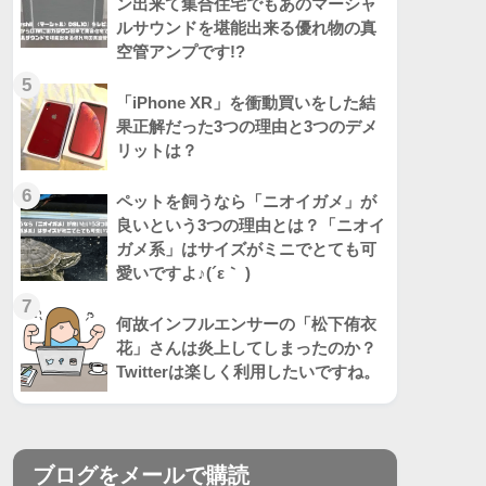
ン出来て集合住宅でもあのマーシャ
ルサウンドを堪能出来る優れ物の真
空管アンプです!?
5
「iPhone XR」を衝動買いをした結
果正解だった3つの理由と3つのデメ
リットは？
6
ペットを飼うなら「ニオイガメ」が
良いという3つの理由とは？「ニオイ
ガメ系」はサイズがミニでとても可
愛いですよ♪(´ε｀ )
7
何故インフルエンサーの「松下侑衣
花」さんは炎上してしまったのか？
Twitterは楽しく利用したいですね。
ブログをメールで購読