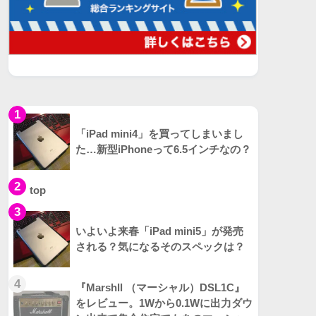
1
「iPad mini4」を買ってしまいまし
た…新型iPhoneって6.5インチなの？
2
top
3
いよいよ来春「iPad mini5」が発売
される？気になるそのスペックは？
4
『Marshll （マーシャル）DSL1C』
をレビュー。1Wから0.1Wに出力ダウ