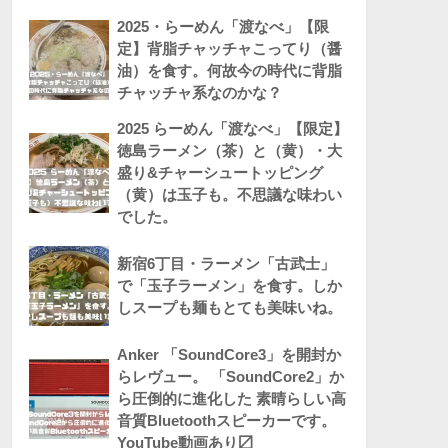
2025・らーめん「渡なべ」【限
定】背脂チャッチャこってり（醤
油）を食す。何故今の時代に背脂
チャッチャ系なのかな？
2025 らーめん「渡なべ」【限定】
徳島ラーメン（茶）と（黄）・大
盛り&チャーシュートッピング
（黄）は玉子も。不思議な味わい
でした。
新宿6丁目・ラーメン「古武士」
で「玉子ラーメン」を食す。しか
しスープも麺もとても美味いね。
Anker 「SoundCore3」を開封か
らレヴュー。 「SoundCore2」か
ら圧倒的に進化した 素晴らしい高
音質Bluetoothスピーカーです。
YouTube動画あり〼