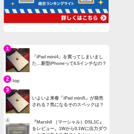
1
「iPad mini4」を買ってしまいまし
た…新型iPhoneって6.5インチなの？
2
top
3
いよいよ来春「iPad mini5」が発売
される？気になるそのスペックは？
4
『Marshll （マーシャル）DSL1C』
をレビュー。1Wから0.1Wに出力ダウ