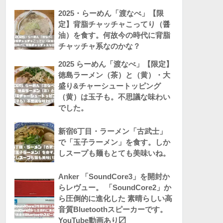
2025・らーめん「渡なべ」【限
定】背脂チャッチャこってり（醤
油）を食す。何故今の時代に背脂
チャッチャ系なのかな？
2025 らーめん「渡なべ」【限定】
徳島ラーメン（茶）と（黄）・大
盛り&チャーシュートッピング
（黄）は玉子も。不思議な味わい
でした。
新宿6丁目・ラーメン「古武士」
で「玉子ラーメン」を食す。しか
しスープも麺もとても美味いね。
Anker 「SoundCore3」を開封か
らレヴュー。 「SoundCore2」か
ら圧倒的に進化した 素晴らしい高
音質Bluetoothスピーカーです。
YouTube動画あり〼