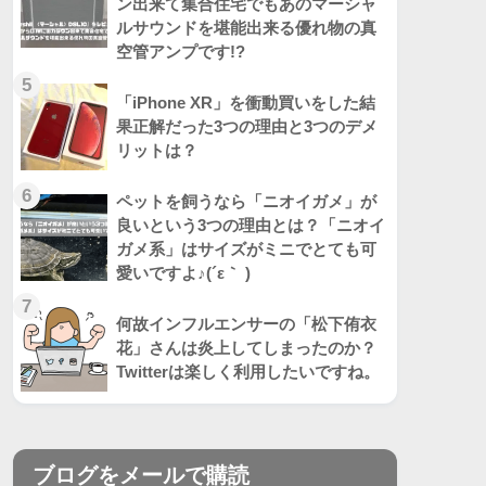
ン出来て集合住宅でもあのマーシャ
ルサウンドを堪能出来る優れ物の真
空管アンプです!?
5
「iPhone XR」を衝動買いをした結
果正解だった3つの理由と3つのデメ
リットは？
6
ペットを飼うなら「ニオイガメ」が
良いという3つの理由とは？「ニオイ
ガメ系」はサイズがミニでとても可
愛いですよ♪(´ε｀ )
7
何故インフルエンサーの「松下侑衣
花」さんは炎上してしまったのか？
Twitterは楽しく利用したいですね。
ブログをメールで購読