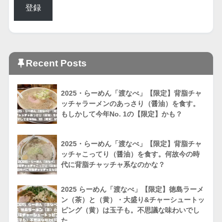
登録
Recent Posts
2025・らーめん「渡なべ」【限定】背脂チャ
ッチャラーメンのあっさり（醤油）を食す。
もしかして今年No. 1の【限定】かも？
2025・らーめん「渡なべ」【限定】背脂チャ
ッチャこってり（醤油）を食す。何故今の時
代に背脂チャッチャ系なのかな？
2025 らーめん「渡なべ」【限定】徳島ラーメ
ン（茶）と（黄）・大盛り&チャーシュートッ
ピング（黄）は玉子も。不思議な味わいでし
た。