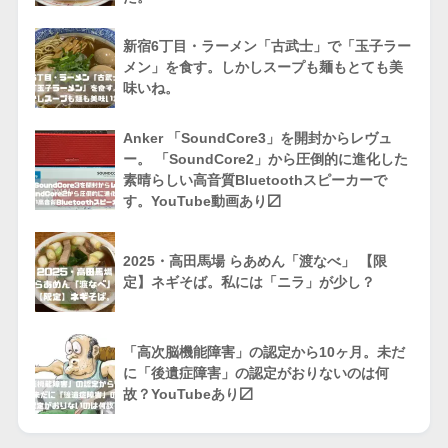
新宿6丁目・ラーメン「古武士」で「玉子ラー
メン」を食す。しかしスープも麺もとても美
味いね。
Anker 「SoundCore3」を開封からレヴュ
ー。 「SoundCore2」から圧倒的に進化した
素晴らしい高音質Bluetoothスピーカーで
す。YouTube動画あり〼
2025・高田馬場 らあめん「渡なべ」 【限
定】ネギそば。私には「ニラ」が少し？
「高次脳機能障害」の認定から10ヶ月。未だ
に「後遺症障害」の認定がおりないのは何
故？YouTubeあり〼