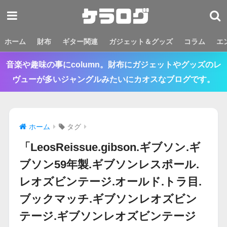
ホーム
財布
ギター関連
ガジェット＆グッズ
コラム
エ
音楽や趣味の事にcolumn。財布にガジェットやグッズのレ
ヴューが多いジャングルみたいにカオスなブログです。
ホーム
タグ
「LeosReissue.gibson.ギブソン.ギ
ブソン59年製.ギブソンレスポール.
レオズビンテージ.オールド.トラ目.
ブックマッチ.ギブソンレオズビン
テージ.ギブソンレオズビンテージ