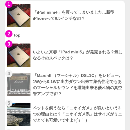
1
「iPad mini4」を買ってしまいました…新型
iPhoneって6.5インチなの？
2
top
3
いよいよ来春「iPad mini5」が発売される？気に
なるそのスペックは？
4
『Marshll （マーシャル）DSL1C』をレビュー。
1Wから0.1Wに出力ダウン出来て集合住宅でもあ
のマーシャルサウンドを堪能出来る優れ物の真空
管アンプです!?
5
ペットを飼うなら「ニオイガメ」が良いという3
つの理由とは？「ニオイガメ系」はサイズがミニ
でとても可愛いですよ♪(´ε｀ )